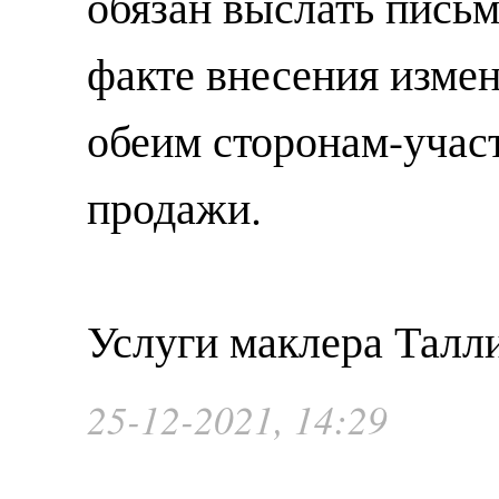
обязан выслать пись
факте внесения изме
обеим сторонам-учас
продажи.
Услуги маклера Талл
25-12-2021, 14:29