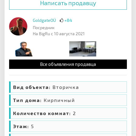
Написать продавцу
GoldgateOÜ
+84
Посредник
На BigRu с 10 августа 2021
Все объявления продавца
Вид объекта:
Вторичка
Тип дома:
Кирпичный
Количество комнат:
2
Этаж:
5