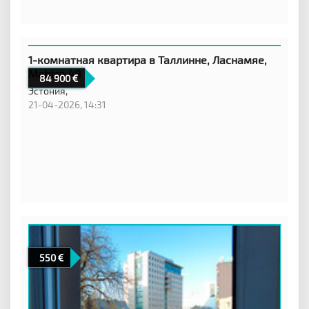
1-комнатная квартира в Таллинне, Ласнамяе,
Mahtra 48
84 900
Эстония,
21-04-2026, 14:31
550