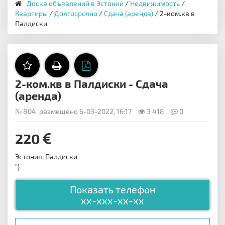
Доска объявлений в Эстонии
/
Недвижимость
/
Квартиры
/
Долгосрочно
/
Сдача (аренда)
/ 2-ком.кв в
Палдиски
2-ком.кв в Палдиски - Сдача
(аренда)
№ 804, размещено 6-03-2022, 16:17
3 418
0
220
Эстония, Палдиски
"}
Показать телефон
xx-xxx-xx-xx