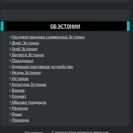
ОБ ЭСТОНИИ
Государственная символика Эстонии
Флаг Эстонии
Герб Эстонии
Валюта Эстонии
Праздники
Административное устройство
Уезды Эстонии
История
Культура Эстонии
Время
Климат
Обычаи традиции
Религия
Язык
Природа
С возрастом хочется меньше
Последние