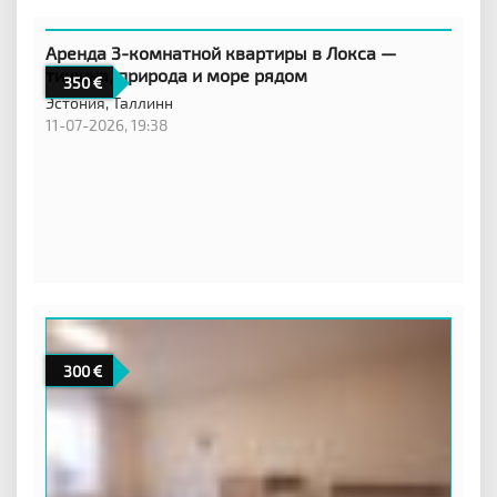
Аренда 3-комнатной квартиры в Локса —
тишина, природа и море рядом
350
Эстония,
Таллинн
11-07-2026, 19:38
300