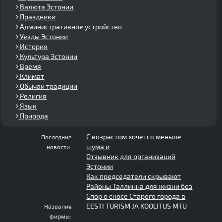
Валюта Эстонии
Праздники
Административное устройство
Уезды Эстонии
История
Культура Эстонии
Время
Климат
Обычаи традиции
Религия
Язык
Природа
С возрастом хочется меньше
Последние
шума и
новости:
Отзывник для организаций
Эстонии
Как председатели скрывают
Районы Таллинна для жизни без
Спор о сносе Старого города в
EESTI TURISM JA KOOLITUS MTÜ
Название
фирмы: