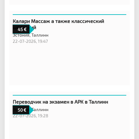
Калари Массаж а также классический
шведский
45
Эстония,
Таллинн
22-07-2026, 19:47
Переводчик на экзамен в АРК в Таллинн
Эстония,
Таллинн
50
22-07-2026, 19:28