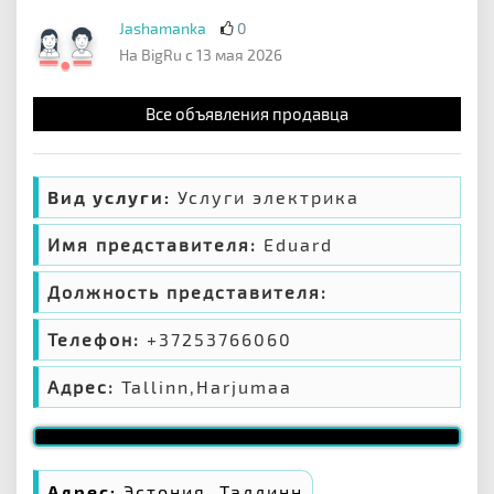
Jashamanka
0
На BigRu с 13 мая 2026
Все объявления продавца
Вид услуги:
Услуги электрика
Имя представителя:
Eduard
Должность представителя:
Телефон:
+37253766060
Адрес:
Tallinn,Harjumaa
Адрес:
Эстония, Таллинн