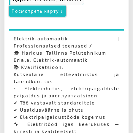
Посмотреть карту ↓
Elektrik-automaatik |
Professionaalsed teenused ⚡
🎓 Haridus: Tallinna Polütehnikum
Eriala: Elektrik-automaatik
📚 Kvalifikatsioon:
Kutsealane ettevalmistus ja
täiendkoolitus
• Elektriohutus, elektripaigaldiste
paigaldus ja эксплуатаatsioon
✔ Töö vastavalt standarditele
✔ Usaldusväärne ja ohutu
✔ Elektripaigaldustööde kogemus
🔧 Elektritööd igas keerukuses —
kiiresti ja kvaliteetselt