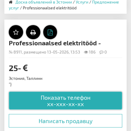
Доска объявлений в Эстонии
/
Услуги
/
Предложение
услуг
/ Professionaalsed elektritööd
Professionaalsed elektritööd -
№ 8911, размещено 13-05-2026, 13:53
186
0
25-
Эстония, Таллинн
"}
Показать телефон
xx-xxx-xx-xx
Написать продавцу