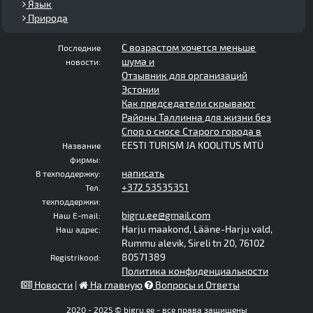
Язык
Природа
С возрастом хочется меньше
Последние
шума и
новости:
Отзывник для организаций
Эстонии
Как председатели скрывают
Районы Таллинна для жизни без
Спор о сносе Старого города в
EESTI TURISM JA KOOLITUS MTÜ
Название
фирмы:
написать
В техподдержку:
+372 53535351
Тел.
техподдержки:
bigru.ee@gmail.com
Наш E-mail:
Harju maakond, Lääne-Harju vald,
Наш адрес:
Rummu alevik, Sireli tn 20, 76102
80571389
Registrikood:
Политика конфиденциальности
Новости
|
На главную
Вопросы и Ответы
2020 - 2025 © bigru.ee - все права защищены