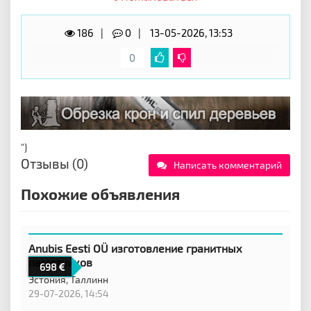
186
0
13-05-2026, 13:53
0
"}
Отзывы (0)
Написать комментарий
Похожие объявления
Anubis Eesti OÜ изготовление гранитных
памятников
698
Эстония,
Таллинн
29-07-2026, 14:54