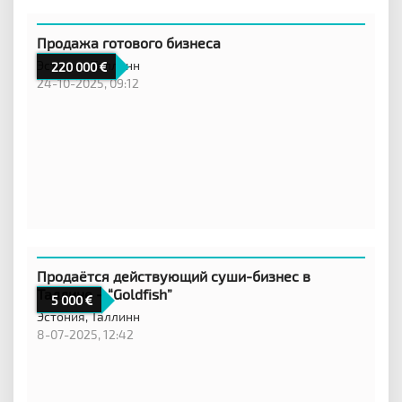
Продажа готового бизнеса
Эстония,
Таллинн
220 000
24-10-2025, 09:12
Продаётся действующий суши-бизнес в
Таллине – “Goldfish”
5 000
Эстония,
Таллинн
8-07-2025, 12:42