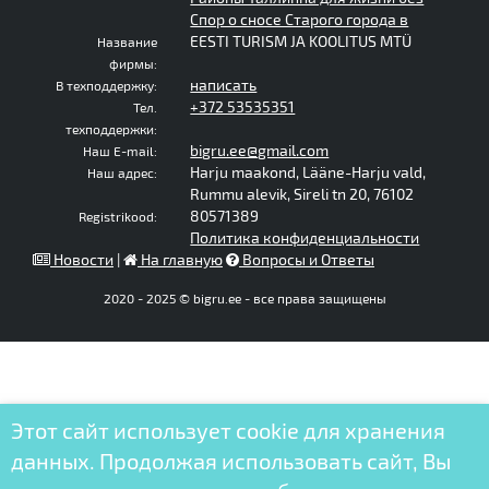
Спор о сносе Старого города в
EESTI TURISM JA KOOLITUS MTÜ
Название
фирмы:
написать
В техподдержку:
+372 53535351
Тел.
техподдержки:
bigru.ee@gmail.com
Наш E-mail:
Harju maakond, Lääne-Harju vald,
Наш адрес:
Rummu alevik, Sireli tn 20, 76102
80571389
Registrikood:
Политика конфиденциальности
Новости
|
На главную
Вопросы и Ответы
2020 - 2025 © bigru.ee - все права защищены
Этот сайт использует cookie для хранения
данных. Продолжая использовать сайт, Вы