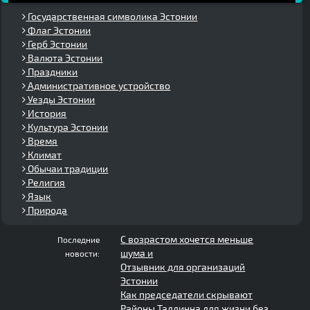
Государственная символика Эстонии
Флаг Эстонии
Герб Эстонии
Валюта Эстонии
Праздники
Административное устройство
Уезды Эстонии
История
Культура Эстонии
Время
Климат
Обычаи традиции
Религия
Язык
Природа
С возрастом хочется меньше
Последние
шума и
новости:
Отзывник для организаций
Эстонии
Как председатели скрывают
Районы Таллинна для жизни без