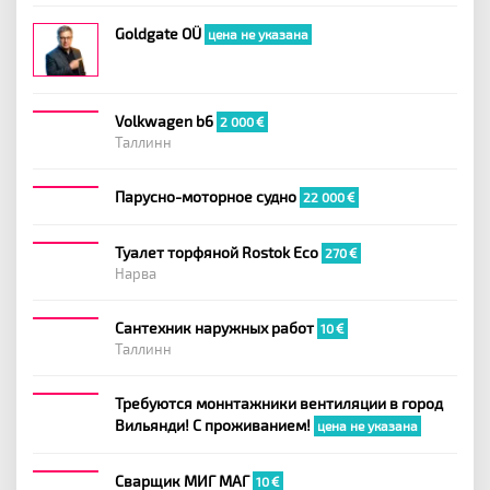
Goldgate OÜ
цена не указана
Volkwagen b6
2 000
Таллинн
Парусно-моторное судно
22 000
Туалет торфяной Rostok Eco
270
Нарва
Сантехник наружных работ
10
Таллинн
Требуются моннтажники вентиляции в город
Вильянди! С проживанием!
цена не указана
Сварщик МИГ МАГ
10