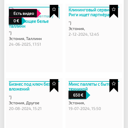
Клининговый сервис из
Есть видео
Риги ищет партнёра
0
Утягивающее белье
"}
таллинн
Эстония,
"}
2-12-2024, 12:45
Эстония,
Таллинн
24-06-2025, 17:51
Бизнес под ключ без
Микс паллеты с бытовой
вложений
техникой
650
"}
"}
Эстония,
Другое
Эстония,
20-08-2024, 15:21
19-07-2024, 15:50