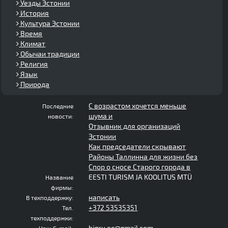
Уезды Эстонии
История
Культура Эстонии
Время
Климат
Обычаи традиции
Религия
Язык
Природа
С возрастом хочется меньше
Последние
шума и
новости:
Отзывник для организаций
Эстонии
Как председатели скрывают
Районы Таллинна для жизни без
Спор о сносе Старого города в
EESTI TURISM JA KOOLITUS MTÜ
Название
фирмы:
написать
В техподдержку:
+372 53535351
Тел.
техподдержки:
bigru.ee@gmail.com
Наш E-mail: