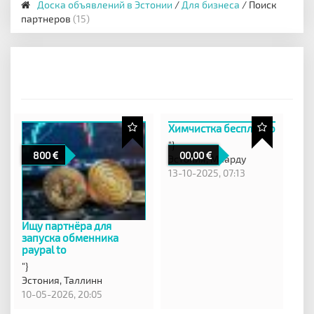
Доска объявлений в Эстонии
/
Для бизнеса
/ Поиск
партнеров
(15)
Химчистка бесплатно
"}
800
00,00
Эстония,
Маарду
13-10-2025, 07:13
Ищу партнёра для
запуска обменника
paypal to
"}
Эстония,
Таллинн
10-05-2026, 20:05