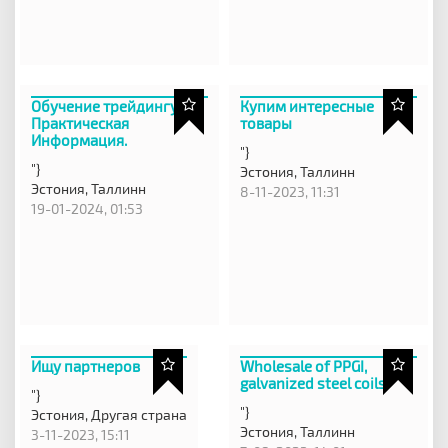
Обучение трейдингу.
Купим интересные
Практическая
товары
Информация.
"}
"}
Эстония,
Таллинн
Эстония,
Таллинн
8-11-2023, 11:31
19-01-2024, 01:53
Ищу партнеров
Wholesale of PPGI,
galvanized steel coils
"}
"}
Эстония,
Другая страна
Эстония,
Таллинн
3-11-2023, 15:11