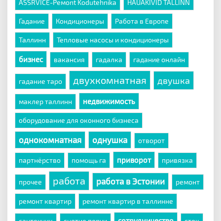
ASSRVICE-Ремont Kodutehnika
HAUAKIVID TALLINN
Гадание
Кондиционеры
Работа в Европе
Таллинн
Тепловые насосы и кондиционеры
бизнес
вакансия
гадалка
гадание онлайн
двухкомнатная
двушка
гадание таро
недвижимость
маклер таллинн
оборудование для оконного бизнеса
однокомнатная
однушка
отворот
приворот
партнёрство
помощь га
привязка
работа
работа в Эстонии
прочее
ремонт
ремонт квартир
ремонт квартир в таллинне
сотрудничество
сантехник
снятие порчи
сток