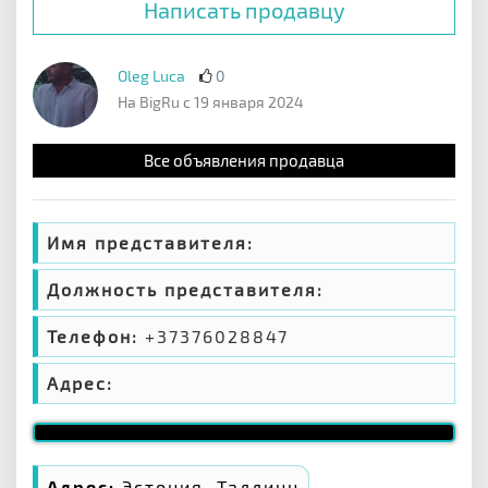
Написать продавцу
Oleg Luca
0
На BigRu с 19 января 2024
Все объявления продавца
Имя представителя:
Должность представителя:
Телефон:
+37376028847
Адрес:
Адрес:
Эстония, Таллинн