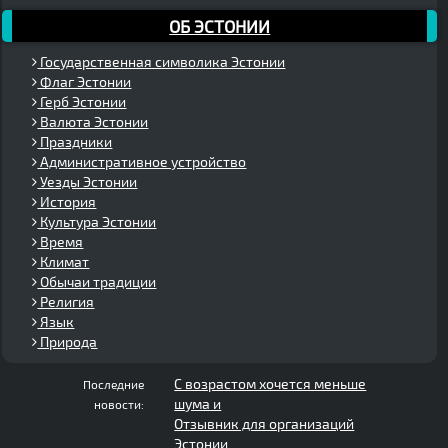
ОБ ЭСТОНИИ
Государственная символика Эстонии
Флаг Эстонии
Герб Эстонии
Валюта Эстонии
Праздники
Административное устройство
Уезды Эстонии
История
Культура Эстонии
Время
Климат
Обычаи традиции
Религия
Язык
Природа
С возрастом хочется меньше
Последние
шума и
новости:
Отзывник для организаций
Эстонии