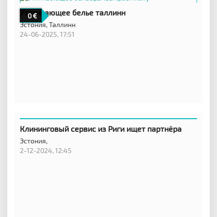
Утягивающее белье таллинн
0
Эстония,
Таллинн
24-06-2025, 17:51
Клининговый сервис из Риги ищет партнёра
Эстония,
2-12-2024, 12:45