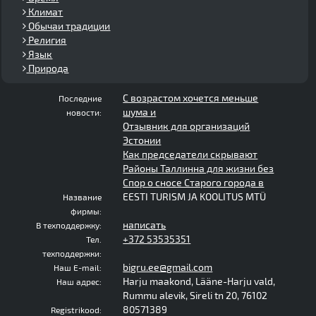
Климат
Обычаи традиции
Религия
Язык
Природа
С возрастом хочется меньше
Последние
шума и
новости:
Отзывник для организаций
Эстонии
Как председатели скрывают
Районы Таллинна для жизни без
Спор о сносе Старого города в
EESTI TURISM JA KOOLITUS MTÜ
Название
фирмы:
написать
В техподдержку:
+372 53535351
Тел.
техподдержки:
bigru.ee@gmail.com
Наш E-mail:
Harju maakond, Lääne-Harju vald,
Наш адрес:
Rummu alevik, Sireli tn 20, 76102
80571389
Registrikood: