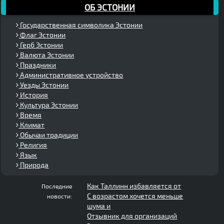
ОБ ЭСТОНИИ
Государственная символика Эстонии
Флаг Эстонии
Герб Эстонии
Валюта Эстонии
Праздники
Административное устройство
Уезды Эстонии
История
Культура Эстонии
Время
Климат
Обычаи традиции
Религия
Язык
Природа
Как Таллинн избавляется от
Последние
С возрастом хочется меньше
новости:
шума и
Отзывник для организаций