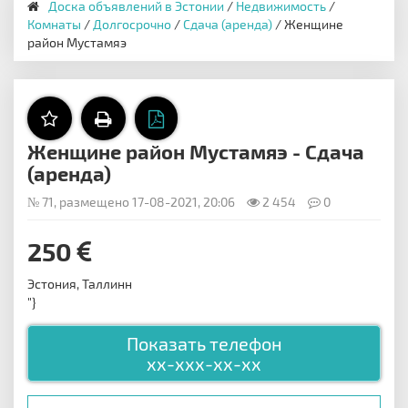
Доска объявлений в Эстонии
/
Недвижимость
/
Комнаты
/
Долгосрочно
/
Сдача (аренда)
/ Женщине
район Мустамяэ
Женщине район Мустамяэ - Сдача
(аренда)
№ 71, размещено 17-08-2021, 20:06
2 454
0
250
Эстония, Таллинн
"}
Показать телефон
xx-xxx-xx-xx