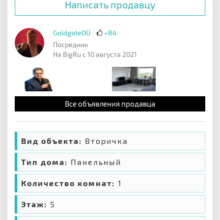
Написать продавцу
GoldgateOÜ
+84
Посредник
На BigRu с 10 августа 2021
Все объявления продавца
Вид объекта:
Вторичка
Тип дома:
Панельный
Количество комнат:
1
Этаж:
5