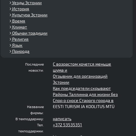
Уезды Эстонии
История
Культура Эстонии
Время
Климат
Обычаи традиции
Религия
Язык
Природа
С возрастом хочется меньше
Последние
шума и
новости:
Отзывник для организаций
Эстонии
Как председатели скрывают
Районы Таллинна для жизни без
Спор о сносе Старого города в
EESTI TURISM JA KOOLITUS MTÜ
Название
фирмы:
написать
В техподдержку:
+372 53535351
Тел.
техподдержки: