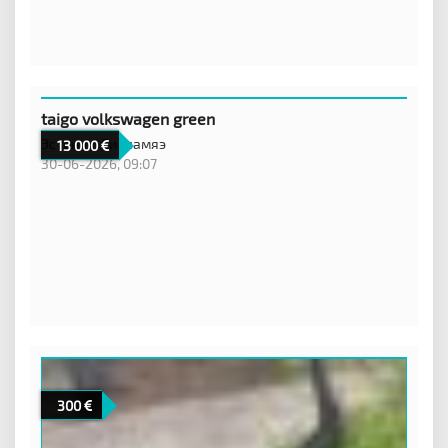
taigo volkswagen green
Эстония,
Силламяэ
13 000
30-06-2026, 09:07
300