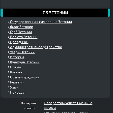
ОБ ЭСТОНИИ
Государственная символика Эстонии
Флаг Эстонии
Герб Эстонии
Валюта Эстонии
Праздники
Административное устройство
Уезды Эстонии
История
Культура Эстонии
Время
Климат
Обычаи традиции
Религия
Язык
Природа
С возрастом хочется меньше
Последние
шума и
новости:
Отзывник для организаций