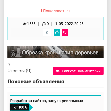
Пожаловаться
1 333
0
1-05-2022, 20:23
0
"}
Отзывы (0)
Написать комментарий
Похожие объявления
Разработка сайтов, запуск рекламных
кампаний
от 100