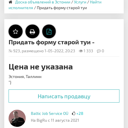
Доска объявлений в Эстонии
/
Услуги
/
Найти
исполнителя
/ Придать форму старой туи
Придать форму старой туи -
№ 923, размещено 1-05-2022, 20:23
1 333
0
Цена не указана
Эстония, Таллинн
"}
Написать продавцу
Baltic Job Service OÜ
+28
На BigRu с 11 августа 2021