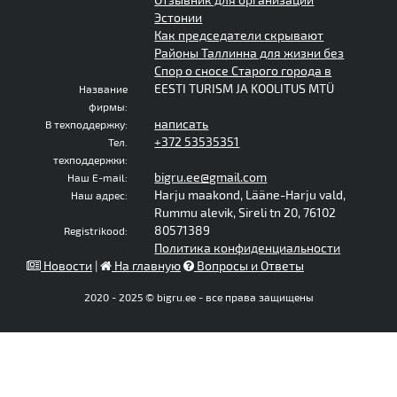
Эстонии
Как председатели скрывают
Районы Таллинна для жизни без
Спор о сносе Старого города в
EESTI TURISM JA KOOLITUS MTÜ
Название
фирмы:
написать
В техподдержку:
+372 53535351
Тел.
техподдержки:
bigru.ee@gmail.com
Наш E-mail:
Harju maakond, Lääne-Harju vald,
Наш адрес:
Rummu alevik, Sireli tn 20, 76102
80571389
Registrikood:
Политика конфиденциальности
Новости
|
На главную
Вопросы и Ответы
2020 - 2025 © bigru.ee - все права защищены