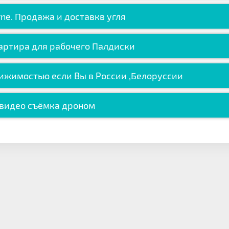
rne. Продажа и доставкв угля
вартира для рабочего Палдиски
ижимостью если Вы в России ,Белоруссии
 видео съёмка дроном