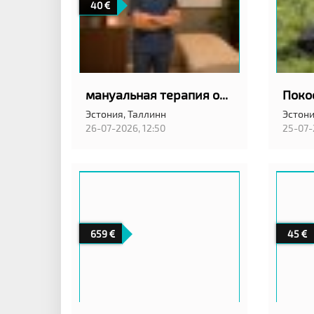
40
мануальная терапия остеопат
Эстония,
Таллинн
Эстони
26-07-2026, 12:50
25-07-
659
45