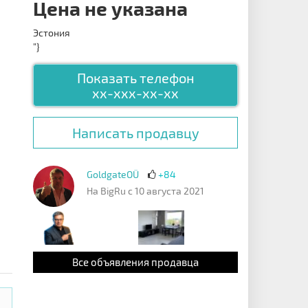
Цена не указана
Эстония
"}
Показать телефон
xx-xxx-xx-xx
Написать продавцу
GoldgateOÜ
+84
На BigRu с 10 августа 2021
Все объявления продавца