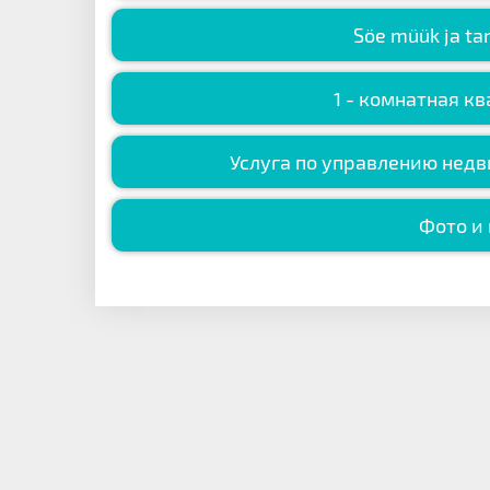
Söe müük ja ta
1 - комнатная к
Услуга по управлению недв
Фото и