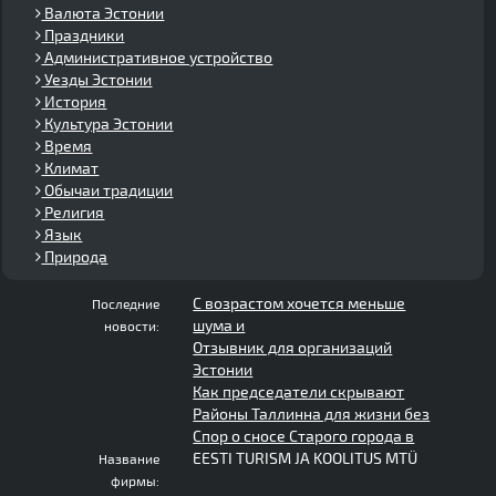
Валюта Эстонии
Праздники
Административное устройство
Уезды Эстонии
История
Культура Эстонии
Время
Климат
Обычаи традиции
Религия
Язык
Природа
С возрастом хочется меньше
Последние
шума и
новости:
Отзывник для организаций
Эстонии
Как председатели скрывают
Районы Таллинна для жизни без
Спор о сносе Старого города в
EESTI TURISM JA KOOLITUS MTÜ
Название
фирмы: