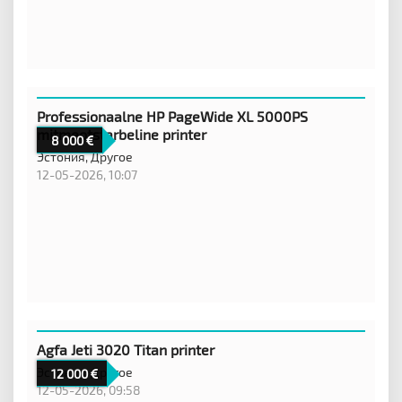
Professionaalne HP PageWide XL 5000PS
mitmeotstarbeline printer
8 000
Эстония,
Другое
12-05-2026, 10:07
Agfa Jeti 3020 Titan printer
Эстония,
Другое
12 000
12-05-2026, 09:58