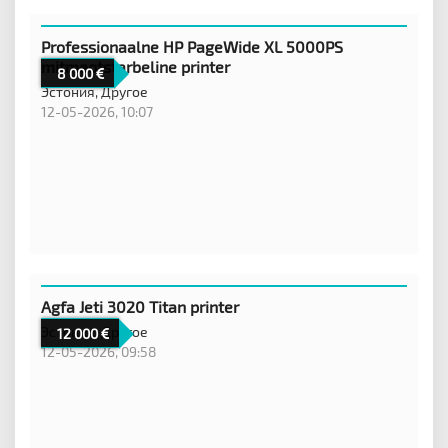
Professionaalne HP PageWide XL 5000PS
mitmeotstarbeline printer
8 000
Эстония,
Другое
12-05-2026, 10:07
Agfa Jeti 3020 Titan printer
Эстония,
Другое
12 000
12-05-2026, 09:58