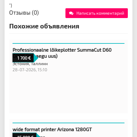
"}
Отзывы (0)
Написать комментарий
Похожие объявления
Professionaalne lõikeplotter SummaCut D60
OPOS (peaaegu uus)
1 700
Эстония,
Таллинн
28-07-2026, 15:10
wide format printer Arizona 1280GT
Эстония,
Другое