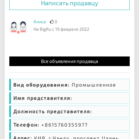
Написать продавцу
Алиса
0
На BigRu с 19 февраля 2022
Все объявления продавца
Вид оборудования:
Промышленное
Имя представителя:
Должность представителя:
Телефон:
+8615760355977
Адрес:
КНР, г.Чэнду, проспект Цзинь