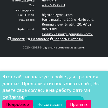
написать
В техподдержку:
+372 53535351
Тел.
техподдержки:
bigru.ee@gmail.com
Наш E-mail:
Harju maakond, Lääne-Harju vald,
Наш адрес:
Rummu alevik, Sireli tn 20, 76102
80571389
Registrikood:
Политика конфиденциальности
Новости
|
На главную
Вопросы и Ответы
2020 - 2025 © bigru.ee - все права защищены
Этот сайт использует cookie для хранения
данных. Продолжая использовать сайт, Вы
даете свое согласие на работу с этими
файлами.
РАЗМЕСТИТЬ ОБЪЯВЛЕНИЕ
Подробнее
Не согласен
Принять