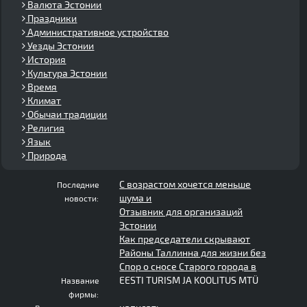
Валюта Эстонии
Праздники
Административное устройство
Уезды Эстонии
История
Культура Эстонии
Время
Климат
Обычаи традиции
Религия
Язык
Природа
С возрастом хочется меньше
Последние
шума и
новости:
Отзывник для организаций
Эстонии
Как председатели скрывают
Районы Таллинна для жизни без
Спор о сносе Старого города в
EESTI TURISM JA KOOLITUS MTÜ
Название
фирмы: