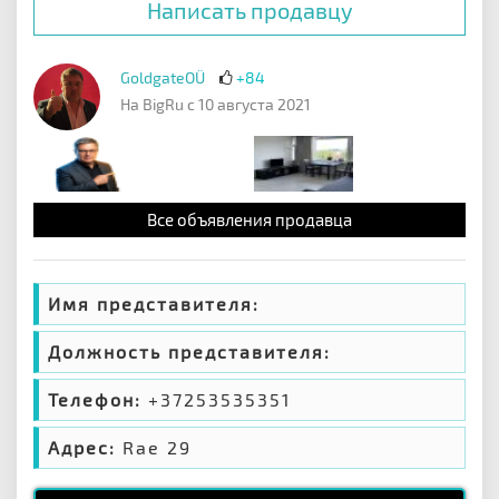
Написать продавцу
GoldgateOÜ
+84
На BigRu с 10 августа 2021
Все объявления продавца
Имя представителя:
Должность представителя:
Телефон:
+37253535351
Адрес:
Rae 29