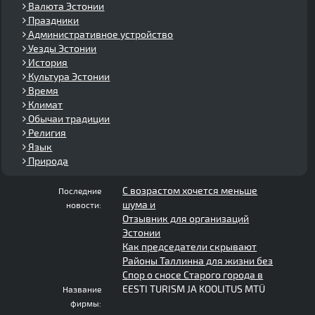
Валюта Эстонии
Праздники
Административное устройство
Уезды Эстонии
История
Культура Эстонии
Время
Климат
Обычаи традиции
Религия
Язык
Природа
С возрастом хочется меньше
Последние
шума и
новости:
Отзывник для организаций
Эстонии
Как председатели скрывают
Районы Таллинна для жизни без
Спор о сносе Старого города в
EESTI TURISM JA KOOLITUS MTÜ
Название
фирмы: