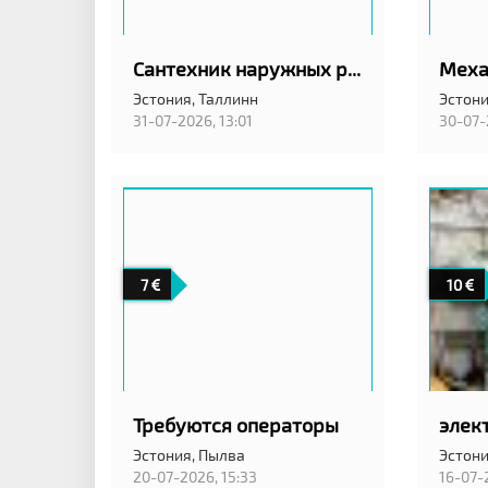
Сантехник наружных работ
Эстония,
Таллинн
Эстони
31-07-2026, 13:01
30-07-
7
10
Требуются операторы
элек
Эстония,
Пылва
Эстони
20-07-2026, 15:33
16-07-