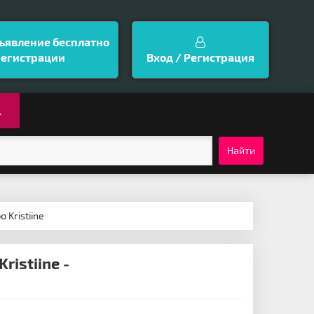
ъявление бесплатно
регистрации
Вход / Регистрация
.
Найти
 Kristiine
istiine -