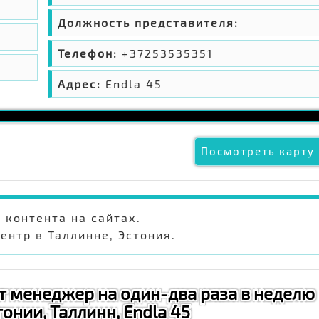
Должность представителя:
Телефон:
+37253535351
Адрес:
Endla 45
Посмотреть карту 
 контента на сайтах.
центр в Таллинне, Эстония.
т менеджер на один-два раза в неделю
стонии, Таллинн, Endla 45