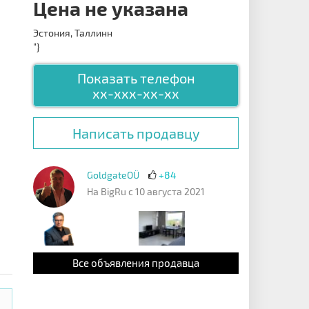
Цена не указана
Эстония, Таллинн
"}
Показать телефон
xx-xxx-xx-xx
Написать продавцу
GoldgateOÜ
+84
На BigRu с 10 августа 2021
Все объявления продавца