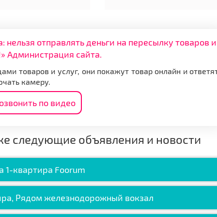
нельзя отправлять деньги на пересылку товаров и
» Администрация сайта.
ами товаров и услуг, они покажут товар онлайн и ответя
ючать камеру.
озвонить по видео
же следующие объявления и новости
а 1-квартирa Foorum
ира, Рядом железнодорожный вокзал