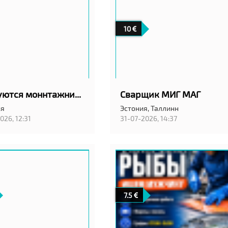
10
Требуются моннтажники вентиляции в город Вильянди! С проживанием!
Сварщик МИГ МАГ
ия
Эстония,
Таллинн
026, 12:31
31-07-2026, 14:37
7.5