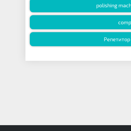
polishing ma
comp
Репетитор