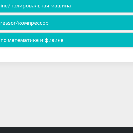
chine/полировальная машина
ressor/компрессор
 по математике и физике