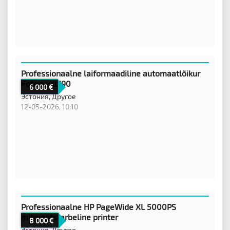
Professionaalne laiformaadiline automaatlõikur
Fotoba XL190
6 000
Эстония,
Другое
12-05-2026, 10:10
Professionaalne HP PageWide XL 5000PS
mitmeotstarbeline printer
8 000
Эстония,
Другое