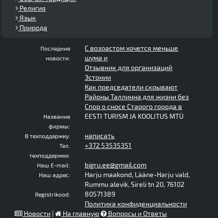
Религия
Язык
Природа
С возрастом хочется меньше
Последние
шума и
новости:
Отзывник для организаций
Эстонии
Как председатели скрывают
Районы Таллинна для жизни без
Спор о сносе Старого города в
EESTI TURISM JA KOOLITUS MTÜ
Название
фирмы:
написать
В техподдержку:
+372 53535351
Тел.
техподдержки:
bigru.ee@gmail.com
Наш E-mail:
Harju maakond, Lääne-Harju vald,
Наш адрес:
Rummu alevik, Sireli tn 20, 76102
80571389
Registrikood:
Политика конфиденциальности
Новости
|
На главную
Вопросы и Ответы