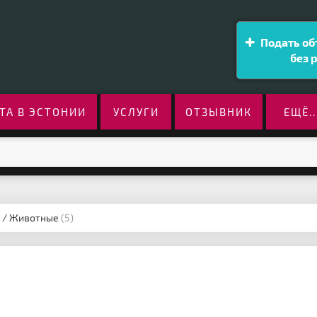
Подать об
без 
ТА В ЭСТОНИИ
УСЛУГИ
ОТЗЫВНИК
ЕЩЁ..
/ Животные
(5)