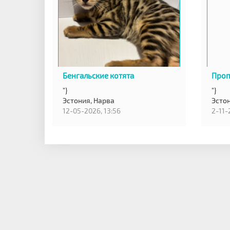
Бенгальские котята
Проп
"}
"}
Эстония,
Нарва
Эсто
12-05-2026, 13:56
2-11-