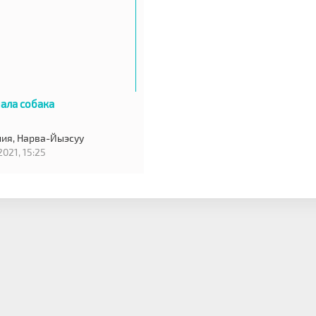
ала собака
ния,
Нарва-Йыэсуу
2021, 15:25