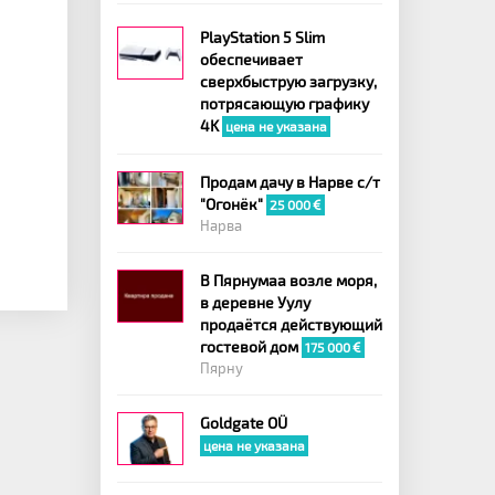
PlayStation 5 Slim
обеспечивает
сверхбыструю загрузку,
потрясающую графику
4K
цена не указана
Продам дачу в Нарве с/т
"Огонёк"
25 000
Нарва
В Пярнумаа возле моря,
в деревне Уулу
продаётся действующий
гостевой дом
175 000
Пярну
Goldgate OÜ
цена не указана