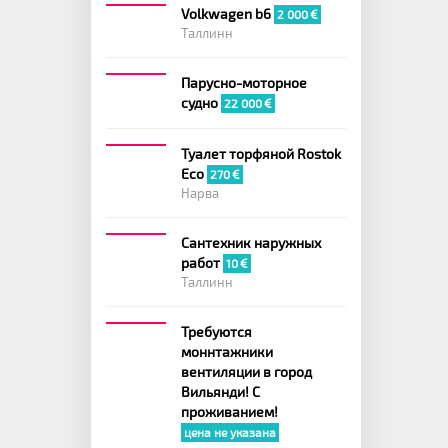
Volkwagen b6
2 000
Таллинн
Парусно-моторное
судно
22 000
Туалет торфяной Rostok
Eco
270
Нарва
Сантехник наружных
работ
10
Таллинн
Требуются
моннтажники
вентиляции в город
Вильянди! С
проживанием!
цена не указана