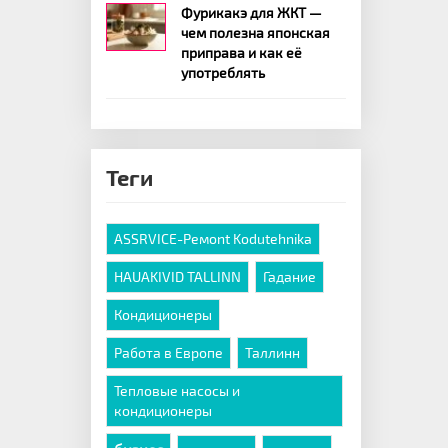
Фурикакэ для ЖКТ —
чем полезна японская
приправа и как её
употреблять
Теги
ASSRVICE-Ремont Kodutehnika
HAUAKIVID TALLINN
Гадание
Кондиционеры
Работа в Европе
Таллинн
Тепловые насосы и
кондиционеры