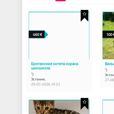
460
100
Британские котята окраса
Валь
шиншилла
"}
"}
Эсто
Эстония,
27-06
29-07-2026, 01:23