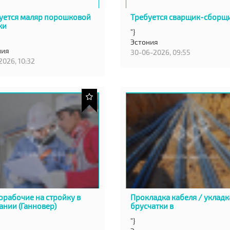
уется маляр порошковой
Требуется сварщик-сборщ
ки
"}
Эстония
ния
30-06-2026, 09:55
2026, 10:32
орабочие на стройку в
Прокладка кабеля / укладк
ании (Ганновер)
брусчатки в
"}