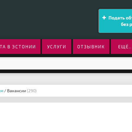
Подать об
без 
ТА В ЭСТОНИИ
УСЛУГИ
ОТЗЫВНИК
ЕЩЁ..
ом
/ Вакансии
(290)