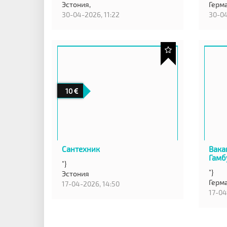
Эстония,
Герм
30-04-2026, 11:22
30-04
10
Сантехник
Вака
Гамб
"}
"}
Эстония
Герм
17-04-2026, 14:50
17-04