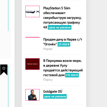
PlayStation 5 Slim
обеспечивает
сверхбыструю загрузку,
потрясающую графику
4K
цена не указана
Продам дачу в Нарве с/т
"Огонёк"
25 000
Нарва
В Пярнумаа возле моря,
в деревне Уулу
продаётся действующий
гостевой дом
175 000
Пярну
Goldgate OÜ
цена не указана