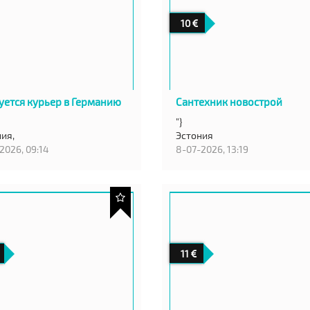
10
уется курьер в Германию
Сантехник новострой
"}
ия,
Эстония
2026, 09:14
8-07-2026, 13:19
11