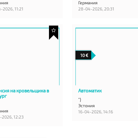
ания
Германия
-2026, 11:21
28-04-2026, 20:31
10
нсия на кровельщика в
Автоматик
ург
"}
Эстония
ания
16-04-2026, 14:16
-2026, 12:23