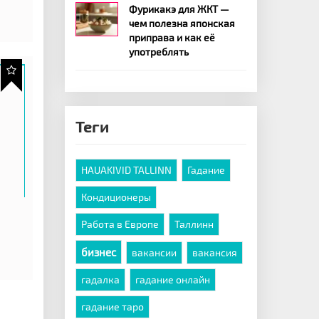
Фурикакэ для ЖКТ —
чем полезна японская
приправа и как её
употреблять
Теги
HAUAKIVID TALLINN
Гадание
Кондиционеры
Работа в Европе
Таллинн
бизнес
вакансии
вакансия
гадалка
гадание онлайн
гадание таро