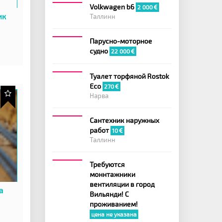
Volkwagen b6
2 000
ик
Таллинн
Парусно-моторное
судно
22 000
Туалет торфяной Rostok
Eco
270
Нарва
Сантехник наружных
работ
10
Таллинн
Требуются
моннтажники
вентиляции в город
а
Вильянди! С
проживанием!
цена не указана