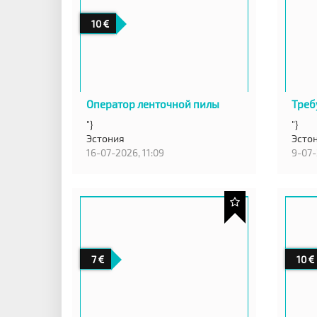
10
Оператор ленточной пилы
Треб
"}
"}
Эстония
Эстон
16-07-2026, 11:09
9-07-
7
10