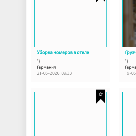
Уборка номеров в отеле
Груз
"}
"}
Германия
Герм
21-05-2026, 09:33
19-05