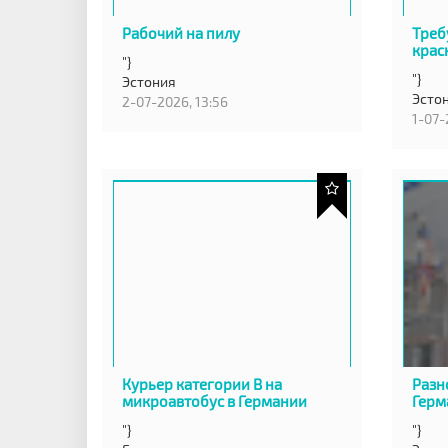
Рабочий на пилу
Треб
крас
"}
"}
Эстония
Эсто
2-07-2026, 13:56
1-07-
Курьер категории B на
Разн
микроавтобус в Германии
Герм
"}
"}