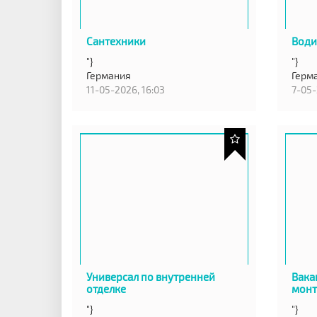
Сантехники
Води
"}
"}
Германия
Герм
11-05-2026, 16:03
7-05-
Универсал по внутренней
Вака
отделке
мон
"}
"}