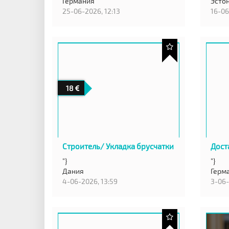
Германия
Эстон
25-06-2026, 12:13
16-06
18
Строитель/ Укладка брусчатки
Дост
"}
"}
Дания
Герм
4-06-2026, 13:59
3-06-