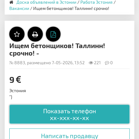
Доска объявлений в Эстонии
/
Работа Эстония
/
Вакансии
/ Ищем бетонщиков! Таллинн! срочно!
Ищем бетонщиков! Таллинн!
срочно! -
№ 8883, размещено 7-05-2026, 13:52
221
0
9
Эстония
"}
Показать телефон
xx-xxx-xx-xx
Написать продавцу