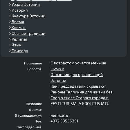
Уезды Эстонии
История
Культура Эстонии
Время
Климат
Обычаи традиции
Религия
Язык
Природа
С возрастом хочется меньше
Последние
шума и
новости:
Отзывник для организаций
Эстонии
Как председатели скрывают
Районы Таллинна для жизни без
Спор о сносе Старого города в
EESTI TURISM JA KOOLITUS MTÜ
Название
фирмы:
написать
В техподдержку:
+372 53535351
Тел.
техподдержки: