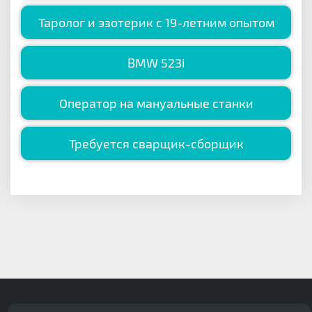
Таролог и эзотерик с 19-летним опытом
BMW 523i
Оператор на мануальные станки
Требуется сварщик-сборщик