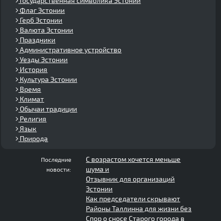
Государственная символика Эстонии
Флаг Эстонии
Герб Эстонии
Валюта Эстонии
Праздники
Административное устройство
Уезды Эстонии
История
Культура Эстонии
Время
Климат
Обычаи традиции
Религия
Язык
Природа
С возрастом хочется меньше
Последние
шума и
новости:
Отзывник для организаций
Эстонии
Как председатели скрывают
Районы Таллинна для жизни без
Спор о сносе Старого города в