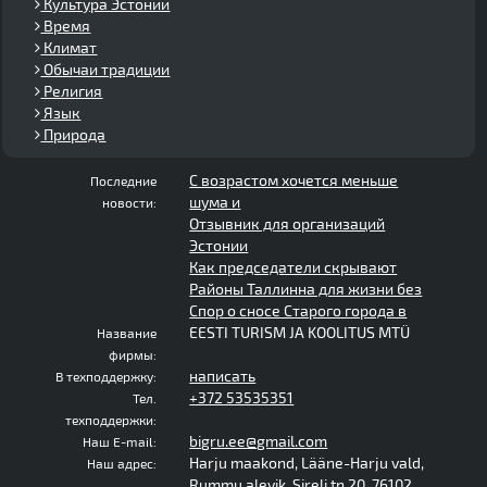
Культура Эстонии
Время
Климат
Обычаи традиции
Религия
Язык
Природа
С возрастом хочется меньше
Последние
шума и
новости:
Отзывник для организаций
Эстонии
Как председатели скрывают
Районы Таллинна для жизни без
Спор о сносе Старого города в
EESTI TURISM JA KOOLITUS MTÜ
Название
фирмы:
написать
В техподдержку:
+372 53535351
Тел.
техподдержки:
bigru.ee@gmail.com
Наш E-mail:
Harju maakond, Lääne-Harju vald,
Наш адрес:
Rummu alevik, Sireli tn 20, 76102