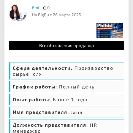
Emi
0
На BigRu с 26 марта 2025
Все объявления продавца
Сфера деятельности:
Производство,
сырьё, с/х
График работы:
Полный день
Опыт работы:
Более 1 года
Имя представителя:
Jana
Должность представителя:
HR
менеджер