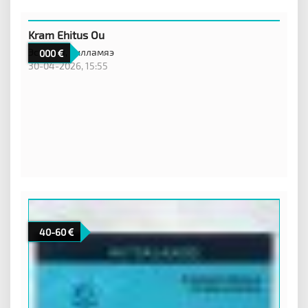
Kram Ehitus Ou
Эстония,
Силламяэ
000
30-04-2026, 15:55
40-60