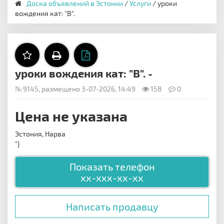
Доска объявлений в Эстонии
/
Услуги
/ уроки
вождения кат: "B".
уроки вождения кат: "B". -
№ 9145, размещено 3-07-2026, 14:49
158
0
Цена не указана
Эстония, Нарва
"}
Показать телефон
xx-xxx-xx-xx
Написать продавцу