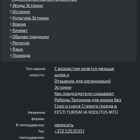
Уезды Эстонии
История
Культура Эстонии
Время
Климат
Обычаи традиции
Религия
Язык
Природа
С возрастом хочется меньше
Последние
шума и
новости:
Отзывник для организаций
Эстонии
Как председатели скрывают
Районы Таллинна для жизни без
Спор о сносе Старого города в
EESTI TURISM JA KOOLITUS MTÜ
Название
фирмы:
написать
В техподдержку:
+372 53535351
Тел.
техподдержки: