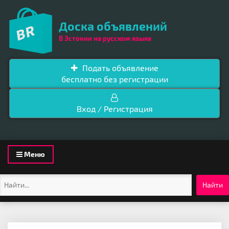
Доска объявлений
В Эстонии на русском языке
Подать объявление
бесплатно без регистрации
Вход / Регистрация
Toggle
Меню
navigation
Найти