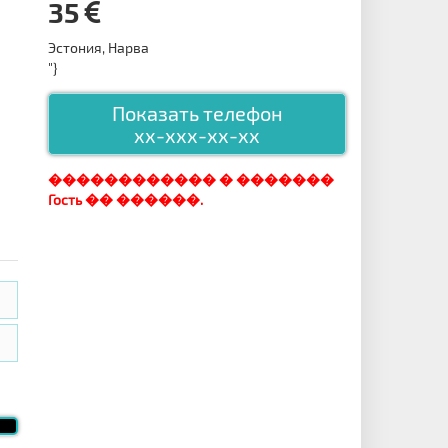
35
Эстония, Нарва
"}
Показать телефон
xx-xxx-xx-xx
������������ � �������
Гость �� ������.