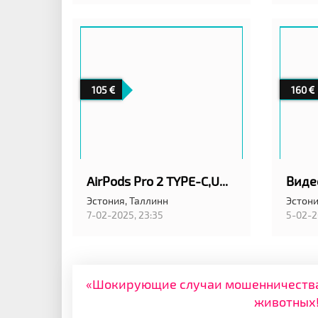
105
160
AirPods Pro 2 TYPE-C,UUS KÕRVAKLAPID PAKENDIS
Виде
Эстония,
Таллинн
Эстони
7-02-2025, 23:35
5-02-2
«Шокирующие случаи мошенничества: 
животных!