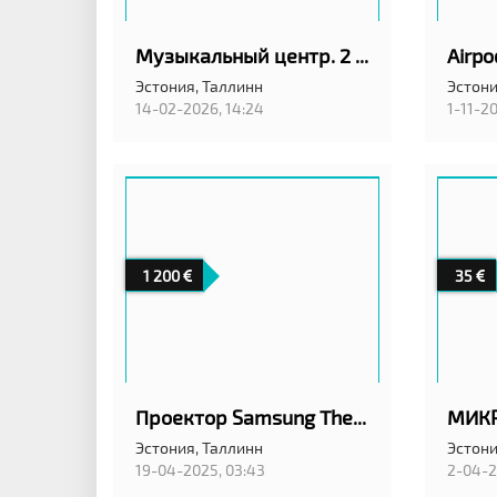
Музыкальный центр. 2 Сабвуфер
Airpo
Эстония,
Таллинн
Эстони
14-02-2026, 14:24
1-11-20
1 200
35
Проектор Samsung The Premiere LPU7D 4K Tizen OS
Эстония,
Таллинн
Эстони
19-04-2025, 03:43
2-04-2