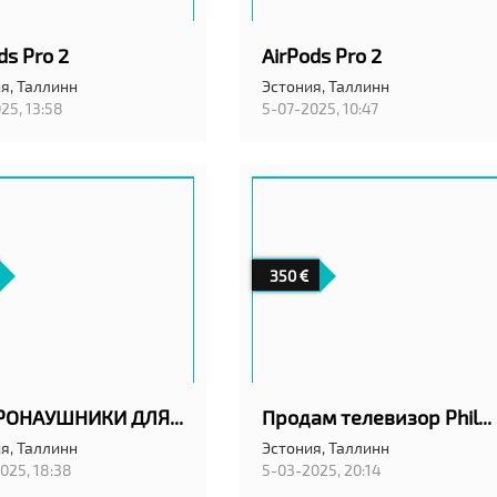
ds Pro 2
AirPods Pro 2
я,
Таллинн
Эстония,
Таллинн
25, 13:58
5-07-2025, 10:47
350
МИКРОНАУШНИКИ ДЛЯ ЭКЗАМЕНА
Продам телевизор Philips 65” 4k uhd
я,
Таллинн
Эстония,
Таллинн
025, 18:38
5-03-2025, 20:14