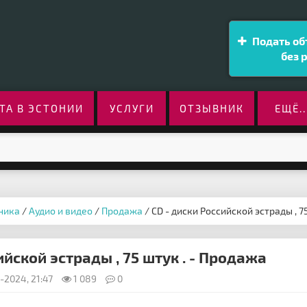
Подать об
без 
ТА В ЭСТОНИИ
УСЛУГИ
ОТЗЫВНИК
ЕЩЁ..
ника
/
Аудио и видео
/
Продажа
/ CD - диски Российской эстрады , 75
ийской эстрады , 75 штук . - Продажа
-2024, 21:47
1 089
0