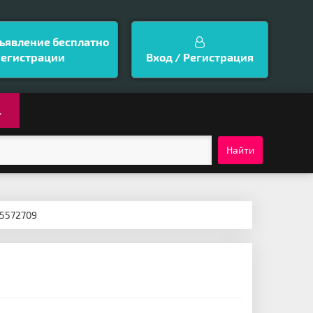
ъявление бесплатно
регистрации
Вход / Регистрация
.
Найти
.5572709