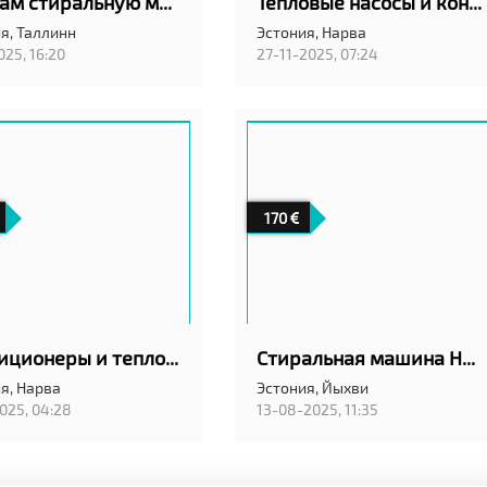
Продам стиральную машину, не дорого
Тепловые насосы и кондиционеры. Ида-Вирумаа
я,
Таллинн
Эстония,
Нарва
025, 16:20
27-11-2025, 07:24
170
Кондиционеры и тепловые насосы.
Стиральная машина Hansa
я,
Нарва
Эстония,
Йыхви
025, 04:28
13-08-2025, 11:35