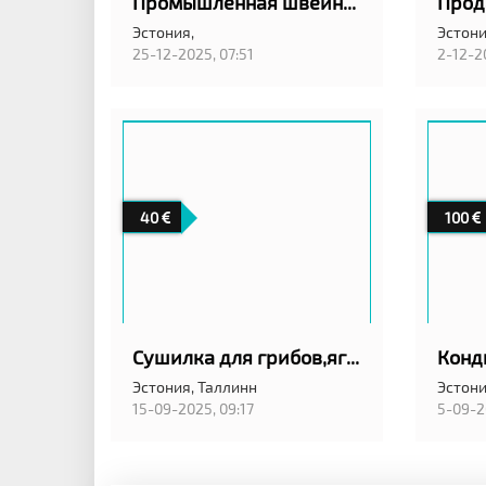
Промышленная швейная машина штробель
Эстония,
Эстони
25-12-2025, 07:51
2-12-2
40
100
Сушилка для грибов,ягод,овощей
Эстония,
Таллинн
Эстони
15-09-2025, 09:17
5-09-2