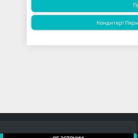
П
Кондитер! Пярн