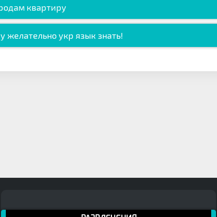
родам квартиру
у желательно укр язык знать!