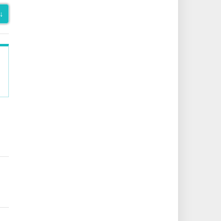
↓
.
.