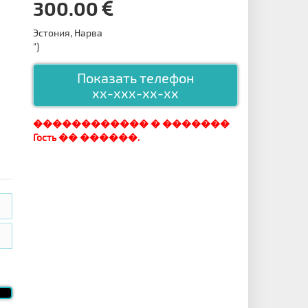
300.00
Эстония, Нарва
"}
Показать телефон
xx-xxx-xx-xx
������������ � �������
Гость �� ������.