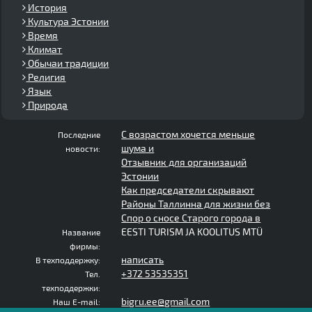
История
Культура Эстонии
Время
Климат
Обычаи традиции
Религия
Язык
Природа
С возрастом хочется меньше
Последние
шума и
новости:
Отзывник для организаций
Эстонии
Как председатели скрывают
Районы Таллинна для жизни без
Спор о сносе Старого города в
EESTI TURISM JA KOOLITUS MTÜ
Название
фирмы:
написать
В техподдержку:
+372 53535351
Тел.
техподдержки:
bigru.ee@gmail.com
Наш E-mail: