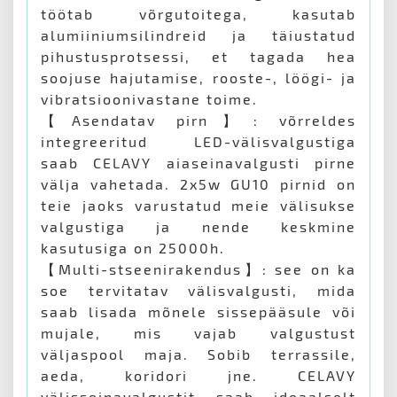
töötab võrgutoitega, kasutab
alumiiniumsilindreid ja täiustatud
pihustusprotsessi, et tagada hea
soojuse hajutamise, rooste-, löögi- ja
vibratsioonivastane toime.
【Asendatav pirn】: võrreldes
integreeritud LED-välisvalgustiga
saab CELAVY aiaseinavalgusti pirne
välja vahetada. 2x5w GU10 pirnid on
teie jaoks varustatud meie välisukse
valgustiga ja nende keskmine
kasutusiga on 25000h.
【Multi-stseenirakendus】: see on ka
soe tervitatav välisvalgusti, mida
saab lisada mõnele sissepääsule või
mujale, mis vajab valgustust
väljaspool maja. Sobib terrassile,
aeda, koridori jne. CELAVY
välisseinavalgustit saab ideaalselt