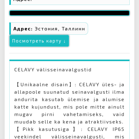
Адрес:
Эстония, Таллинн
Посмотреть карту ↓
CELAVY välisseinavalgustid
【Unikaalne disain】: CELAVY üles- ja
allapoole suunatud seinavalgusti ilma
andurita kasutab ülemise ja alumise
katte kujundust, mis pole mitte ainult
mugav pirni vahetamiseks, vaid
muudab selle ka kena ja atraktiivseks.
【Pikk kasutusiga】: CELAVY IP65
veekindel välisseinavalgusti, mis