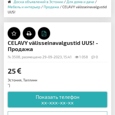
Доска объявлений в Эстонии
/
Для дома и дачи
/
Мебель и интерьер
/
Продажа
/ CELAVY välisseinavalgustid
UUS!
CELAVY välisseinavalgustid UUS! -
Продажа
№ 3508, размещено 29-09-2023, 15:41
1 058
0
25
Эстония, Таллинн
"}
Показать телефон
xx-xxx-xx-xx