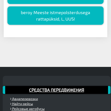
beroy Meeste istmepolsterdusega
rattapüksid, L, UUS!
СРЕДСТВА ПЕРЕДВИЖЕНИЯ
Авиаперевозки
Найти рейсы
Рейсовые автобусы