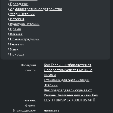
Праздники
Административное устройство
Уезды Эстонии
История
Культура Эстонии
Время
Климат
Обычаи традиции
Религия
Язык
Природа
Как Таллинн избавляется от
Последние
С возрастом хочется меньше
новости:
шума и
Отзывник для организаций
Эстонии
Как председатели скрывают
Районы Таллинна для жизни без
EESTI TURISM JA KOOLITUS MTÜ
Название
фирмы:
написать
В техподдержку: