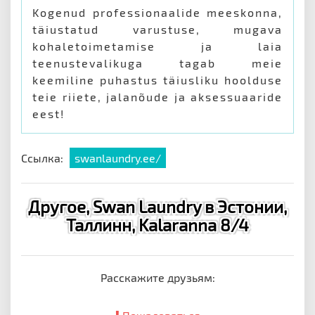
Kogenud professionaalide meeskonna,
täiustatud varustuse, mugava
kohaletoimetamise ja laia
teenustevalikuga tagab meie
keemiline puhastus täiusliku hoolduse
teie riiete, jalanõude ja aksessuaaride
eest!
Ссылка:
swanlaundry.ee/
Другое, Swan Laundry в Эстонии,
Таллинн, Kalaranna 8/4
Расскажите друзьям: