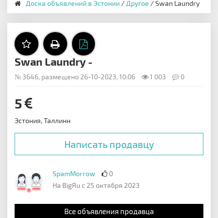
Доска объявлений в Эстонии
/
Другое
/ Swan Laundry
Swan Laundry -
№ 3646, размещено 26-10-2023, 10:06
1 003
0
5
Эстония, Таллинн
Написать продавцу
SpamMorrow
0
На BigRu с 25 октября 2023
Все объявления продавца