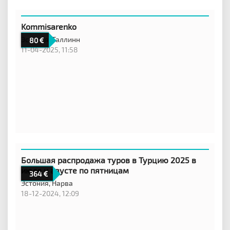
Kommisarenko
Эстония,
Таллинн
80
11-04-2025, 11:58
Большая распродажа туров в Турцию 2025 в
июле и авусте по пятницам
364
Эстония,
Нарва
18-12-2024, 12:09