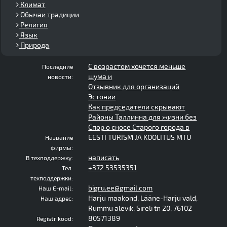
Климат
Обычаи традиции
Религия
Язык
Природа
С возрастом хочется меньше
Последние
шума и
новости:
Отзывник для организаций
Эстонии
Как председатели скрывают
Районы Таллинна для жизни без
Спор о сносе Старого города в
EESTI TURISM JA KOOLITUS MTÜ
Название
фирмы:
написать
В техподдержку:
+372 53535351
Тел.
техподдержки:
bigru.ee@gmail.com
Наш E-mail:
Harju maakond, Lääne-Harju vald,
Наш адрес:
Rummu alevik, Sireli tn 20, 76102
80571389
Registrikood: