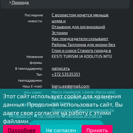
Природа
С возрастом хочется меньше
Последние
шума и
новости:
Отзывник для организаций
Эстонии
Как председатели скрывают
Районы Таллинна для жизни без
Спор о сносе Старого города в
EESTI TURISM JA KOOLITUS MTÜ
Название
фирмы:
написать
В техподдержку:
+372 53535351
Тел.
техподдержки:
bigru.ee@gmail.com
Наш E-mail:
Harju maakond, Lääne-Harju vald,
Наш адрес:
Этот сайт использует cookie для хранения
Rummu alevik, Sireli tn 20, 76102
данных. Продолжая использовать сайт, Вы
80571389
Registrikood:
Политика конфиденциальности
даете свое согласие на работу с этими
Новости
|
На главную
Вопросы и Ответы
файлами.
РАЗМЕСТИТЬ ОБЪЯВЛЕНИЕ
2020 - 2025 © bigru.ee - все права защищены
Подробнее
Не согласен
Принять