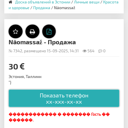
Доска объявлений в Эстонии
/
Личные вещи
/
Красота
и здоровье
/
Продажа
/ Näomassaž
Näomassaž - Продажа
№ 7342, размещено 15-09-2025, 14:31
564
0
30
Эстония, Таллинн
"}
Показать телефон
xx-xxx-xx-xx
������������ � ������� Гость ��
������.