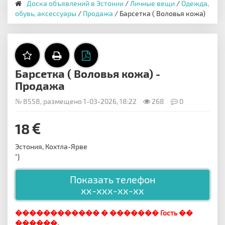
Доска объявлений в Эстонии
/
Личные вещи
/
Одежда,
обувь, аксессуары
/
Продажа
/ Барсетка ( Воловья кожа)
Барсетка ( Воловья кожа) -
Продажа
№ 8558, размещено 1-03-2026, 18:22
268
0
18
Эстония, Кохтла-Ярве
"}
Показать телефон
xx-xxx-xx-xx
������������ � ������� Гость ��
������.