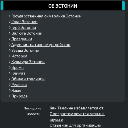
ОБ ЭСТОНИИ
Государственная символика Эстонии
Флаг Эстонии
Герб Эстонии
Валюта Эстонии
Праздники
Административное устройство
Уезды Эстонии
История
Культура Эстонии
Время
Климат
Обычаи традиции
Религия
Язык
Природа
Как Таллинн избавляется от
Последние
С возрастом хочется меньше
новости:
шума и
Отзывник для организаций