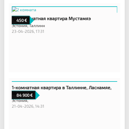
Трехкомнатная квартира Мустамяэ
450
Эстония,
Таллинн
23-04-2026, 17:31
1-комнатная квартира в Таллинне, Ласнамяе,
Mahtra 48
84 900
Эстония,
21-04-2026, 14:31