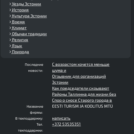
Уезды Эстонии
История
Культура Эстонии
Время
Климат
Обычаи традиции
Религия
Язык
Природа
С возрастом хочется меньше
Последние
шума и
новости:
Отзывник для организаций
Эстонии
Как председатели скрывают
Районы Таллинна для жизни без
Спор о сносе Старого города в
EESTI TURISM JA KOOLITUS MTÜ
Название
фирмы:
написать
В техподдержку:
+372 53535351
Тел.
техподдержки: