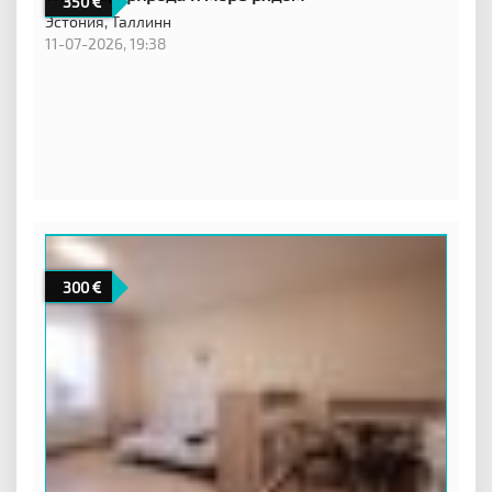
350
Эстония,
Таллинн
11-07-2026, 19:38
300