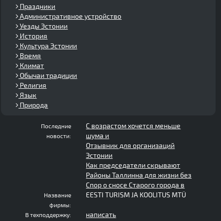
Праздники
Административное устройство
Уезды Эстонии
История
Культура Эстонии
Время
Климат
Обычаи традиции
Религия
Язык
Природа
С возрастом хочется меньше
Последние
шума и
новости:
Отзывник для организаций
Эстонии
Как председатели скрывают
Районы Таллинна для жизни без
Спор о сносе Старого города в
EESTI TURISM JA KOOLITUS MTÜ
Название
фирмы:
написать
В техподдержку: