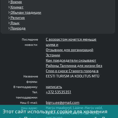
Время
Климат
Обычаи традиции
Религия
Язык
Природа
С возрастом хочется меньше
Последние
шума и
новости:
Отзывник для организаций
Эстонии
Как председатели скрывают
Районы Таллинна для жизни без
Спор о сносе Старого города в
EESTI TURISM JA KOOLITUS MTÜ
Название
фирмы:
написать
В техподдержку:
+372 53535351
Тел.
техподдержки:
bigru.ee@gmail.com
Наш E-mail:
Harju maakond, Lääne-Harju vald,
Наш адрес:
Этот сайт использует cookie для хранения
Rummu alevik, Sireli tn 20, 76102