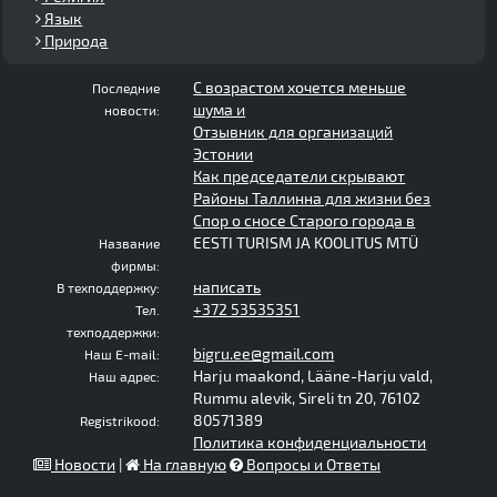
Язык
Природа
С возрастом хочется меньше
Последние
шума и
новости:
Отзывник для организаций
Эстонии
Как председатели скрывают
Районы Таллинна для жизни без
Спор о сносе Старого города в
EESTI TURISM JA KOOLITUS MTÜ
Название
фирмы:
написать
В техподдержку:
+372 53535351
Тел.
техподдержки:
bigru.ee@gmail.com
Наш E-mail:
Harju maakond, Lääne-Harju vald,
Наш адрес:
Rummu alevik, Sireli tn 20, 76102
80571389
Registrikood:
Политика конфиденциальности
Новости
|
На главную
Вопросы и Ответы