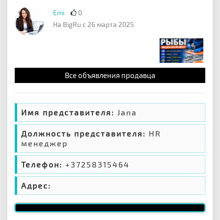
Emi
0
На BigRu с 26 марта 2025
Все объявления продавца
Имя представителя:
Jana
Должность представителя:
HR
менеджер
Телефон:
+37258315464
Адрес: