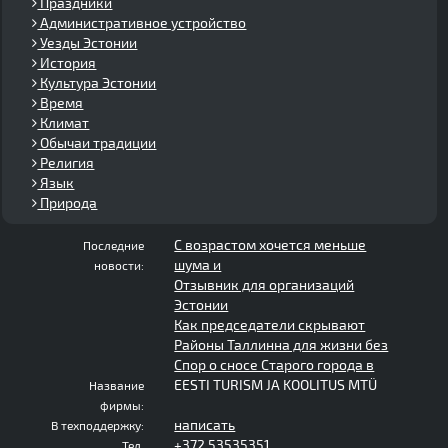
Праздники
Административное устройство
Уезды Эстонии
История
Культура Эстонии
Время
Климат
Обычаи традиции
Религия
Язык
Природа
С возрастом хочется меньше
Последние
шума и
новости:
Отзывник для организаций
Эстонии
Как председатели скрывают
Районы Таллинна для жизни без
Спор о сносе Старого города в
EESTI TURISM JA KOOLITUS MTÜ
Название
фирмы:
написать
В техподдержку:
+372 53535351
Тел.