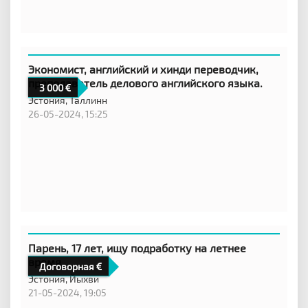
Экономист, английский и хинди переводчик,
преподаватель делового английского языка.
3 000
Эстония,
Таллинн
26-05-2024, 15:25
Парень, 17 лет, ищу подработку на летнее
время
Договорная
Эстония,
Йыхви
21-05-2024, 19:05