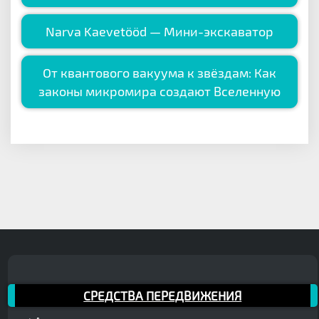
Narva Kaevetööd — Мини-экскаватор
От квантового вакуума к звёздам: Как
законы микромира создают Вселенную
СРЕДСТВА ПЕРЕДВИЖЕНИЯ