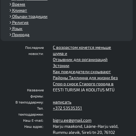
Время
Климат
Обычаи традиции
Религия
Язык
Природа
С возрастом хочется меньше
Последние
шума и
новости:
Отзывник для организаций
Эстонии
Как председатели скрывают
Районы Таллинна для жизни без
Спор о сносе Старого города в
EESTI TURISM JA KOOLITUS MTÜ
Название
фирмы:
написать
В техподдержку:
+372 53535351
Тел.
техподдержки:
bigru.ee@gmail.com
Наш E-mail:
Harju maakond, Lääne-Harju vald,
Наш адрес:
Rummu alevik, Sireli tn 20, 76102