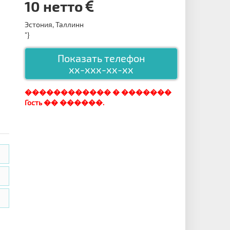
10 нетто
Эстония, Таллинн
"}
Показать телефон
xx-xxx-xx-xx
������������ � �������
Гость �� ������.