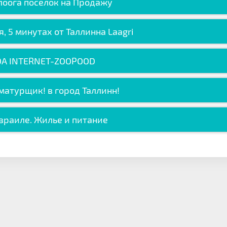
лоога поселок на Продажу
, 5 минутах от Таллинна Laagri
A INTERNET-ZOOPOOD
матурщик! в город Таллинн!
Израиле. Жилье и питание