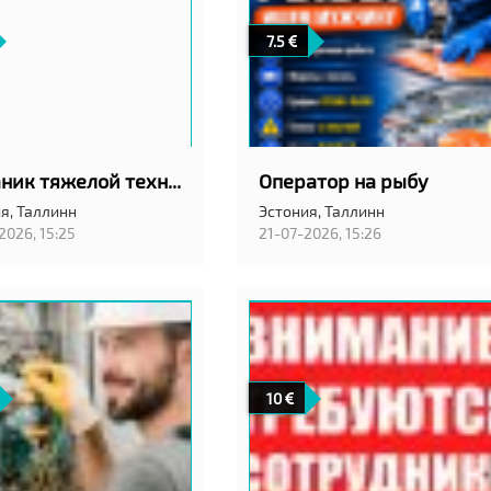
7.5
Механик тяжелой техники
Оператор на рыбу
я,
Таллинн
Эстония,
Таллинн
2026, 15:25
21-07-2026, 15:26
10