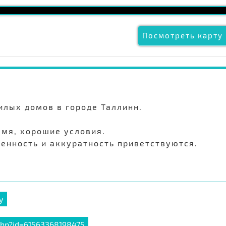
Посмотреть карту 
лых домов в городе Таллинн.
емя, хорошие условия.
венность и аккуратность приветствуются.
у
php?id=61563368198475