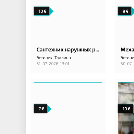
10
9
Сантехник наружных работ
Эстония,
Таллинн
Эстони
31-07-2026, 13:01
30-07-
7
10