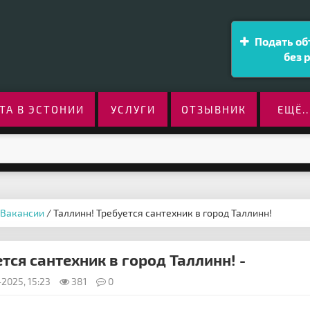
Подать об
без 
ТА В ЭСТОНИИ
УСЛУГИ
ОТЗЫВНИК
ЕЩЁ..
Вакансии
/ Таллинн! Требуется сантехник в город Таллинн!
тся сантехник в город Таллинн! -
2025, 15:23
381
0