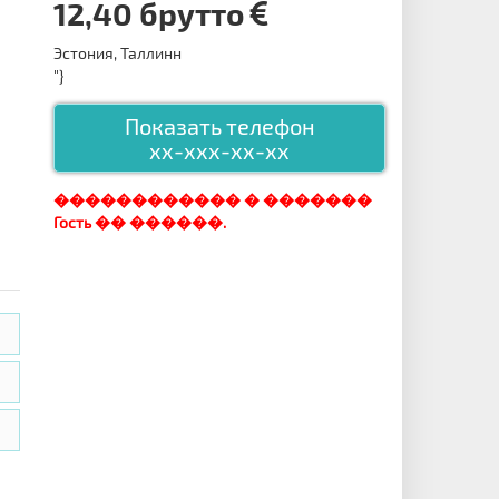
12,40 брутто
Эстония, Таллинн
"}
Показать телефон
xx-xxx-xx-xx
������������ � �������
Гость �� ������.