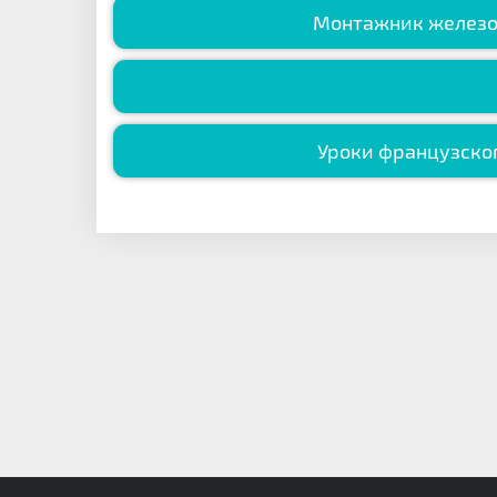
Монтажник железо
Уроки французско