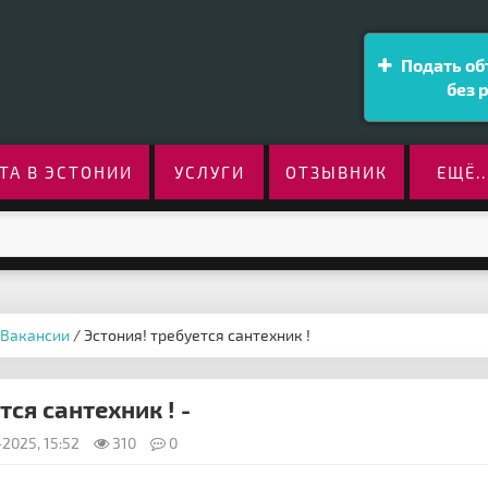
Подать об
без 
ТА В ЭСТОНИИ
УСЛУГИ
ОТЗЫВНИК
ЕЩЁ..
Вакансии
/ Эстония! требуется сантехник !
тся сантехник ! -
2025, 15:52
310
0