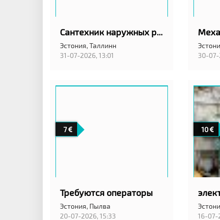
Сантехник наружных работ
Эстония,
Таллинн
Эстони
31-07-2026, 13:01
30-07-
7
10
Требуются операторы
элек
Эстония,
Пылва
Эстони
20-07-2026, 15:33
16-07-