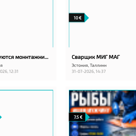
10
Требуются моннтажники вентиляции в город Вильянди! С проживанием!
Сварщик МИГ МАГ
ия
Эстония,
Таллинн
026, 12:31
31-07-2026, 14:37
7.5