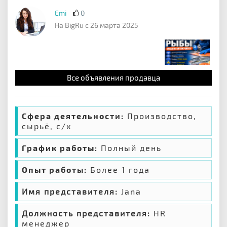
Emi
0
На BigRu с 26 марта 2025
Все объявления продавца
Сфера деятельности:
Производство,
сырьё, с/х
График работы:
Полный день
Опыт работы:
Более 1 года
Имя представителя:
Jana
Должность представителя:
HR
менеджер