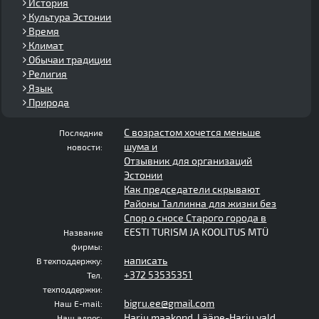
История
Культура Эстонии
Время
Климат
Обычаи традиции
Религия
Язык
Природа
С возрастом хочется меньше
Последние
шума и
новости:
Отзывник для организаций
Эстонии
Как председатели скрывают
Районы Таллинна для жизни без
Спор о сносе Старого города в
EESTI TURISM JA KOOLITUS MTÜ
Название
фирмы:
написать
В техподдержку:
+372 53535351
Тел.
техподдержки:
bigru.ee@gmail.com
Наш E-mail:
Harju maakond, Lääne-Harju vald,
Наш адрес: