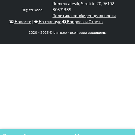
Rummu alevik, Sireli tn 20, 76102
80571389
Registrikood:
Политика конфиденциальности
Новости
|
На главную
Вопросы и Ответы
2020 - 2025 © bigru.ee - все права защищены