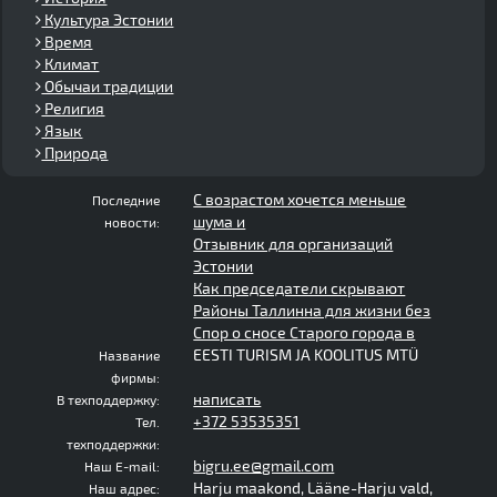
Культура Эстонии
Время
Климат
Обычаи традиции
Религия
Язык
Природа
С возрастом хочется меньше
Последние
шума и
новости:
Отзывник для организаций
Эстонии
Как председатели скрывают
Районы Таллинна для жизни без
Спор о сносе Старого города в
EESTI TURISM JA KOOLITUS MTÜ
Название
фирмы:
написать
В техподдержку:
+372 53535351
Тел.
техподдержки:
bigru.ee@gmail.com
Наш E-mail:
Harju maakond, Lääne-Harju vald,
Наш адрес: