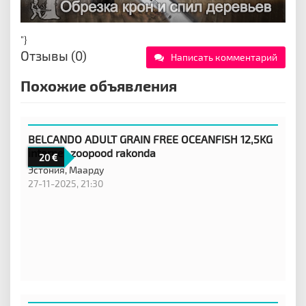
"}
Отзывы (0)
Написать комментарий
Похожие объявления
BELCANDO ADULT GRAIN FREE OCEANFISH 12,5KG
internet zoopood rakonda
20
Эстония,
Маарду
27-11-2025, 21:30