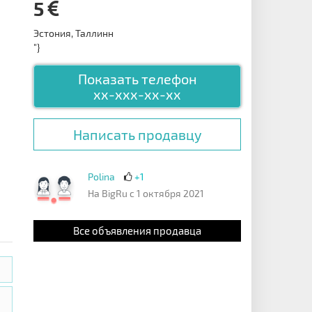
5
Эстония, Таллинн
"}
Показать телефон
xx-xxx-xx-xx
Написать продавцу
Polina
+1
На BigRu с 1 октября 2021
Все объявления продавца