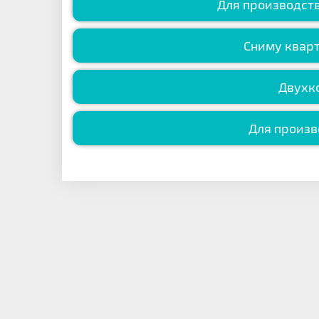
Для производст
Сниму кварт
Двухк
Для произ