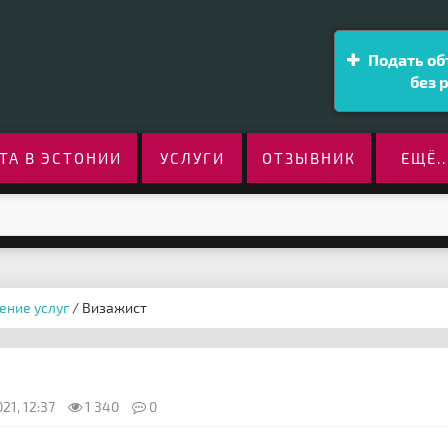
Подать об
без 
ТА В ЭСТОНИИ
УСЛУГИ
ОТЗЫВНИК
ЕЩЁ..
ение услуг
/ Визажист
21, 12:37
1 340
0