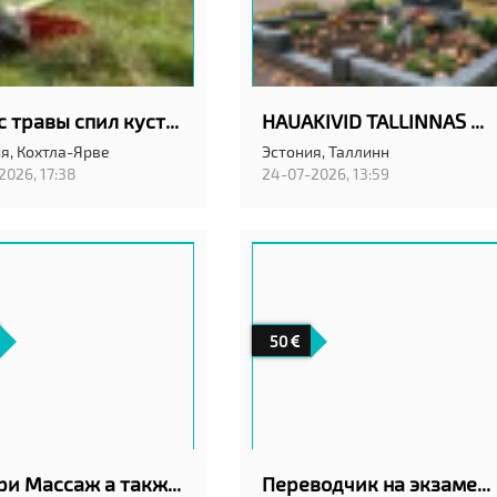
Покос травы спил кустов
HAUAKIVID TALLINNAS ANUBIS EESTI OÜ
я,
Кохтла-Ярве
Эстония,
Таллинн
2026, 17:38
24-07-2026, 13:59
50
Калари Массаж а также классический шведский
Переводчик на экзамен в АРК в Таллинн