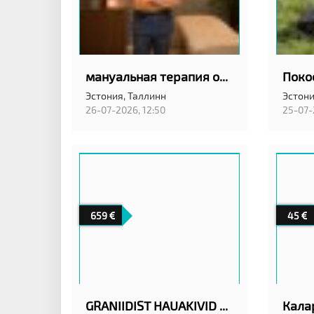
мануальная терапия остеопат
Эстония,
Таллинн
Эстони
26-07-2026, 12:50
25-07-
659
45
GRANIIDIST HAUAKIVID TALLINNAS ANUBIS EESTI OÜ