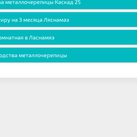
ва металлочерепицы Каскад 25
иру на 3 месяца Ляснамаэ
омнатная в Ласнамяэ
водства металлочерепицы