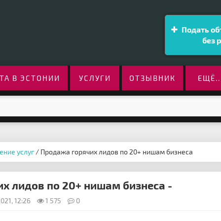
Подать об
без 
ТА В ЭСТОНИИ
УСЛУГИ
ОТЗЫВНИК
ЕЩЁ..
ение услуг
/ Продажа горячих лидов по 20+ нишам бизнеса
х лидов по 20+ нишам бизнеса -
021, 12:26
1 575
0