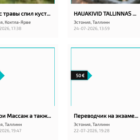
Покос травы спил кустов
HAUAKIVID TALLINNAS ANUBIS EESTI OÜ
я,
Кохтла-Ярве
Эстония,
Таллинн
2026, 17:38
24-07-2026, 13:59
50
Калари Массаж а также классический шведский
Переводчик на экзамен в АРК в Таллинн
я,
Таллинн
Эстония,
Таллинн
2026, 19:47
22-07-2026, 19:28