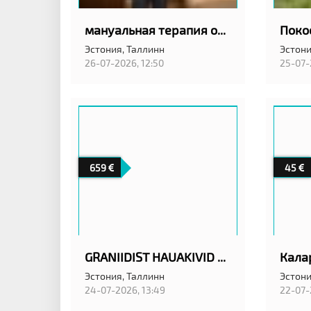
мануальная терапия остеопат
Эстония,
Таллинн
Эстони
26-07-2026, 12:50
25-07-
659
45
GRANIIDIST HAUAKIVID TALLINNAS ANUBIS EESTI OÜ
Эстония,
Таллинн
Эстони
24-07-2026, 13:49
22-07-