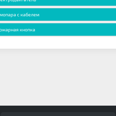
мопара с кабелем
ожарная кнопка