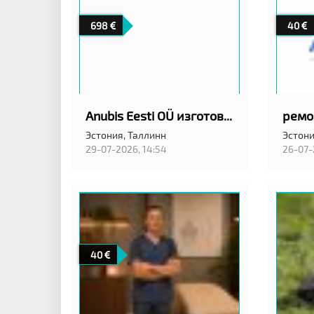
698
40
Anubis Eesti OÜ изготовление гранитных памятников
Эстония,
Таллинн
Эстони
29-07-2026, 14:54
26-07-
40