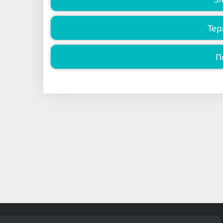
Тер
П