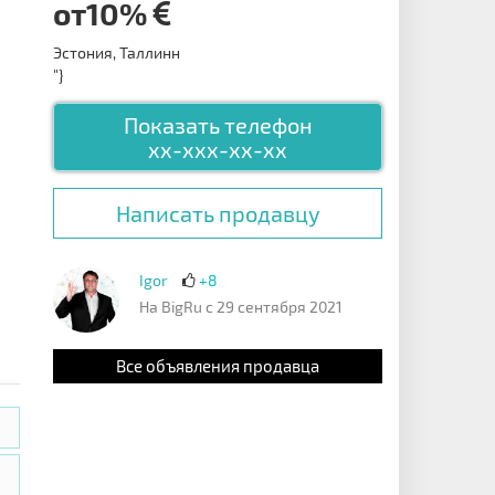
от10%
Эстония, Таллинн
"}
Показать телефон
xx-xxx-xx-xx
Написать продавцу
Igor
+8
На BigRu с 29 сентября 2021
Все объявления продавца