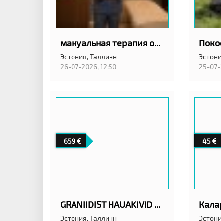
мануальная терапия остеопат
Эстония,
Таллинн
Эстони
26-07-2026, 12:50
25-07-
659
45
GRANIIDIST HAUAKIVID TALLINNAS ANUBIS EESTI OÜ
Эстония,
Таллинн
Эстони