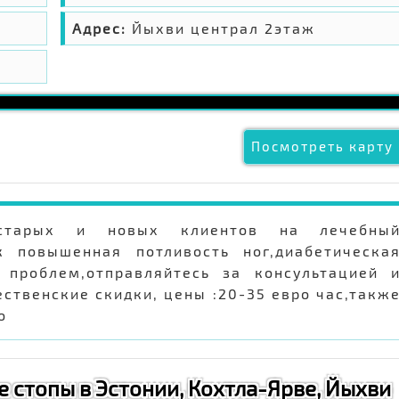
Адрес:
Йыхви централ 2этаж
Посмотреть карту 
т старых и новых клиентов на лечебны
к повышенная потливость ног,диабетическа
 проблем,отправляйтесь за консультацией 
ственские скидки, цены :20-35 евро час,такж
о
 стопы в Эстонии, Кохтла-Ярве, Йыхви