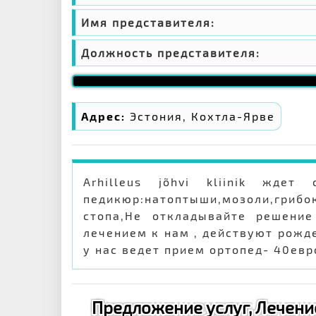
Имя представителя:
Должность представителя:
Адрес:
Эстония, Кохтла-Ярве
Arhilleus jõhvi kliinik жде
педикюр:натоптыши,мозоли,грибо
стопа,Не откладывайте решение
лечением к нам , действуют рожде
у нас ведет прием ортопед- 40евр
Предложение услуг, Лечение