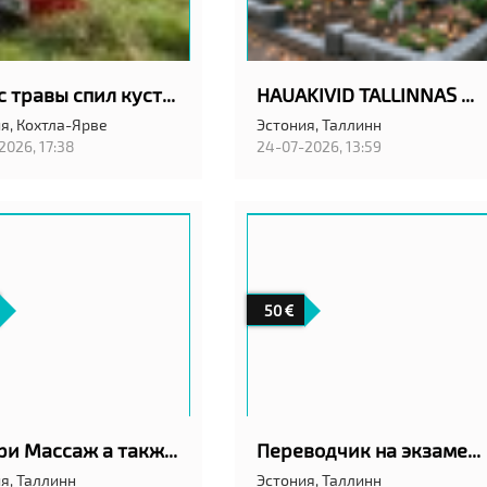
Покос травы спил кустов
HAUAKIVID TALLINNAS ANUBIS EESTI OÜ
я,
Кохтла-Ярве
Эстония,
Таллинн
2026, 17:38
24-07-2026, 13:59
50
Калари Массаж а также классический шведский
Переводчик на экзамен в АРК в Таллинн
я,
Таллинн
Эстония,
Таллинн