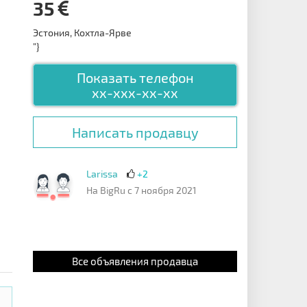
35
Эстония, Кохтла-Ярве
"}
Показать телефон
xx-xxx-xx-xx
Написать продавцу
Larissa
+2
На BigRu с 7 ноября 2021
Все объявления продавца