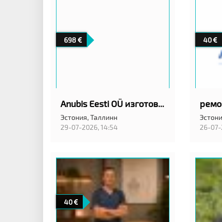
698
40
Anubis Eesti OÜ изготовление гранитных памятников
Эстония,
Таллинн
Эстони
29-07-2026, 14:54
26-07-
40