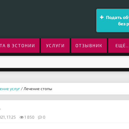
Подать об
без 
ТА В ЭСТОНИИ
УСЛУГИ
ОТЗЫВНИК
ЕЩЁ..
ение услуг
/ Лечение стопы
-
21, 17:25
1 850
0