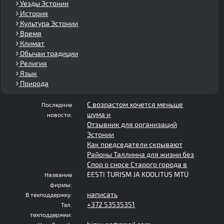
Уезды Эстонии
История
Культура Эстонии
Время
Климат
Обычаи традиции
Религия
Язык
Природа
С возрастом хочется меньше
Последние
шума и
новости:
Отзывник для организаций
Эстонии
Как председатели скрывают
Районы Таллинна для жизни без
Спор о сносе Старого города в
EESTI TURISM JA KOOLITUS MTÜ
Название
фирмы:
написать
В техподдержку:
+372 53535351
Тел.
техподдержки: