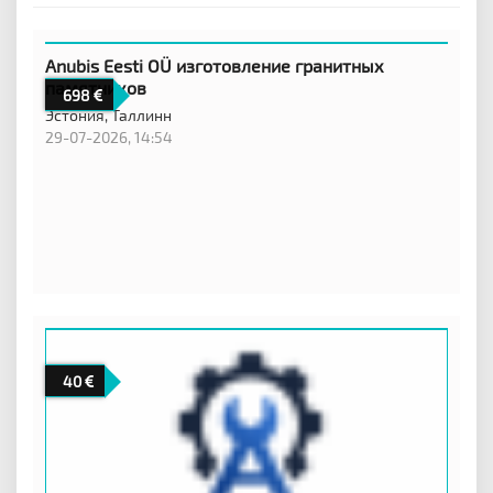
Anubis Eesti OÜ изготовление гранитных
памятников
698
Эстония,
Таллинн
29-07-2026, 14:54
40