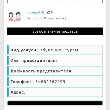
juliaesp178
0
На BigRu с 19 марта 2022
Все объявления продавца
Вид услуги:
Обучение, курсы
Имя представителя:
Должность представителя:
Телефон:
+34664562299
Адрес: