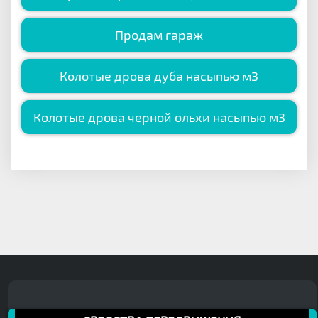
Продам гараж
Колотые дрова дуба насыпью м3
Колотые дрова черной ольхи насыпью м3