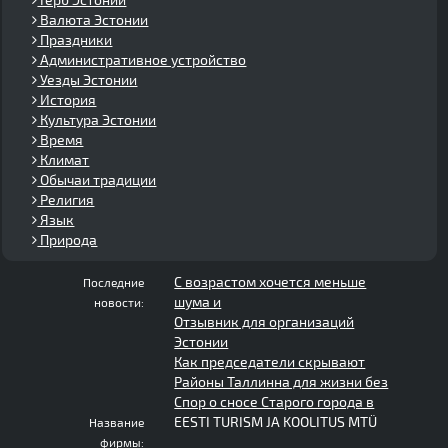
Валюта Эстонии
Праздники
Административное устройство
Уезды Эстонии
История
Культура Эстонии
Время
Климат
Обычаи традиции
Религия
Язык
Природа
С возрастом хочется меньше
Последние
шума и
новости:
Отзывник для организаций
Эстонии
Как председатели скрывают
Районы Таллинна для жизни без
Спор о сносе Старого города в
EESTI TURISM JA KOOLITUS MTÜ
Название
фирмы: