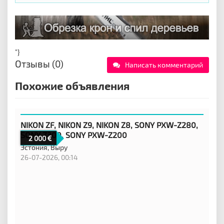
"}
Отзывы (0)
Написать комментарий
Похожие объявления
NIKON ZF, NIKON Z9, NIKON Z8, SONY PXW-Z280,
SONY Z300, SONY PXW-Z200
2 000
Эстония,
Выру
26-07-2026, 00:14