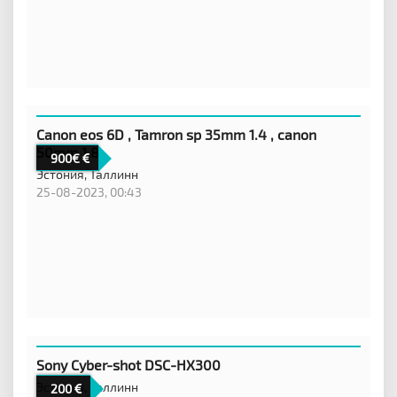
Canon eos 6D , Tamron sp 35mm 1.4 , canon
50mm 1.8
900€
Эстония,
Таллинн
25-08-2023, 00:43
Sony Cyber-shot DSC-HX300
Эстония,
Таллинн
200