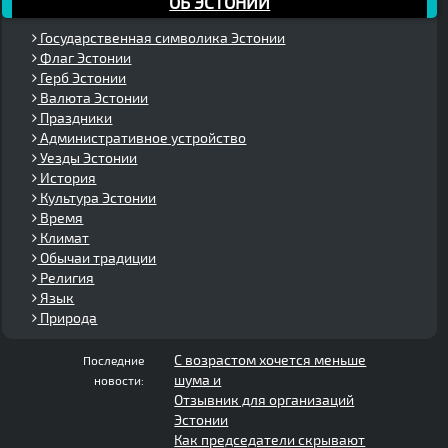
ОБ ЭСТОНИИ
Государственная символика Эстонии
Флаг Эстонии
Герб Эстонии
Валюта Эстонии
Праздники
Административное устройство
Уезды Эстонии
История
Культура Эстонии
Время
Климат
Обычаи традиции
Религия
Язык
Природа
С возрастом хочется меньше
Последние
шума и
новости:
Отзывник для организаций
Эстонии
Как председатели скрывают