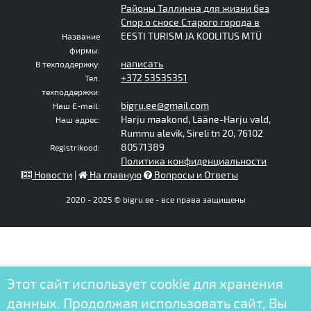
Районы Таллинна для жизни без
Спор о сносе Старого города в
EESTI TURISM JA KOOLITUS MTÜ
Название
фирмы:
написать
В техподдержку:
+372 53535351
Тел.
техподдержки:
bigru.ee@gmail.com
Наш E-mail:
Harju maakond, Lääne-Harju vald,
Наш адрес:
Rummu alevik, Sireli tn 20, 76102
80571389
Registrikood:
Политика конфиденциальности
Новости
|
На главную
Вопросы и Ответы
2020 - 2025 © bigru.ee - все права защищены
Этот сайт использует cookie для хранения
данных. Продолжая использовать сайт, Вы