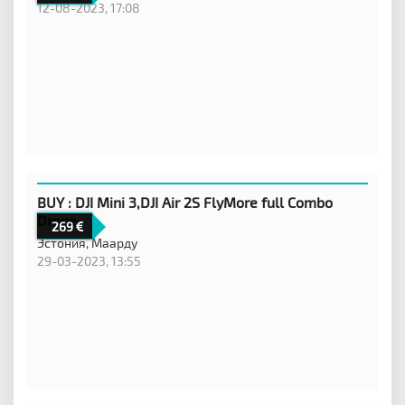
12-08-2023, 17:08
BUY : DJI Mini 3,DJI Air 2S FlyMore full Combo
Drone
269
Эстония,
Маарду
29-03-2023, 13:55