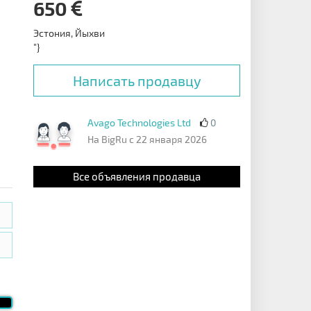
650
Эстония, Йыхви
"}
Написать продавцу
Avago Technologies Ltd
0
На BigRu с 22 января 2026
Все объявления продавца