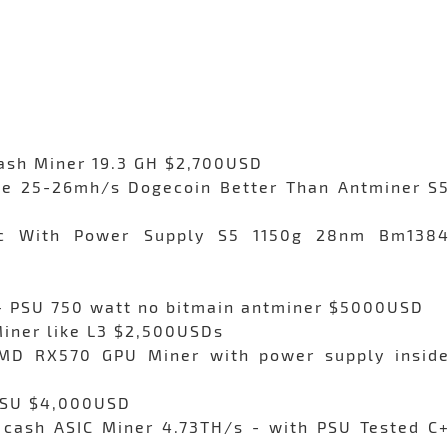
Dash Miner 19.3 GH $2,700USD
ade 25-26mh/s Dogecoin Better Than Antminer S
ic With Power Supply S5 1150g 28nm Bm138
+ PSU 750 watt no bitmain antminer $5000USD
Miner like L3 $2,500USDs
MD RX570 GPU Miner with power supply insid
PSU $4,000USD
n cash ASIC Miner 4.73TH/s - with PSU Tested C