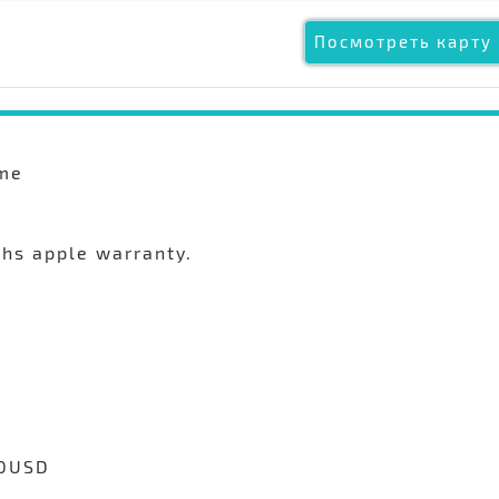
Посмотреть карту 
.me
ths apple warranty.
00USD