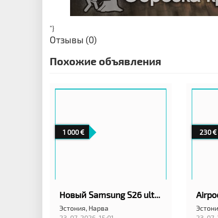
"}
Отзывы (0)
Похожие объявления
1 000
230
Новый Samsung S26 ultra
Airpo
Эстония,
Нарва
Эстони
23-07-2026, 15:01
23-07-