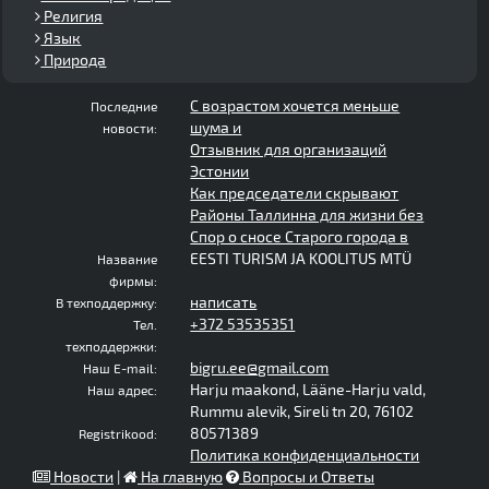
Религия
Язык
Природа
С возрастом хочется меньше
Последние
шума и
новости:
Отзывник для организаций
Эстонии
Как председатели скрывают
Районы Таллинна для жизни без
Спор о сносе Старого города в
EESTI TURISM JA KOOLITUS MTÜ
Название
фирмы:
написать
В техподдержку:
+372 53535351
Тел.
техподдержки:
bigru.ee@gmail.com
Наш E-mail:
Harju maakond, Lääne-Harju vald,
Наш адрес:
Rummu alevik, Sireli tn 20, 76102
80571389
Registrikood:
Политика конфиденциальности
Новости
|
На главную
Вопросы и Ответы