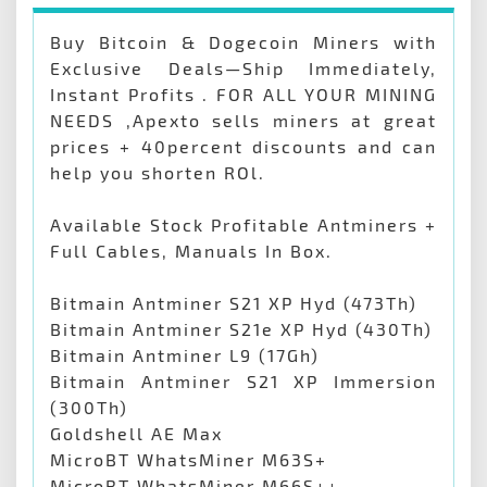
Buy Bitcoin & Dogecoin Miners with
Exclusive Deals—Ship Immediately,
Instant Profits . FOR ALL YOUR MINING
NEEDS ,Apexto sells miners at great
prices + 40percent discounts and can
help you shorten ROl.
Available Stock Profitable Antminers +
Full Cables, Manuals In Box.
Bitmain Antminer S21 XP Hyd (473Th)
Bitmain Antminer S21e XP Hyd (430Th)
Bitmain Antminer L9 (17Gh)
Bitmain Antminer S21 XP Immersion
(300Th)
Goldshell AE Max
MicroBT WhatsMiner M63S+
MicroBT WhatsMiner M66S++