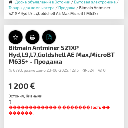
Доска объявлений в Эстонии
/
Бытовая электроника
/
Товары для компьютера
/
Продажа
/ Bitmain Antminer
S21XP Hyd,L9,L7,Goldshell AE Max,MicroBT M63S+
Bitmain Antminer S21XP
Hyd,L9,L7,Goldshell AE Max,MicroBT
M63S+ - Продажа
№ 6793, размещено 23-06-2025, 12:15
524
0
1 200
Эстония, Кивиыли
"}
������������ � ������� Гость ��
������.