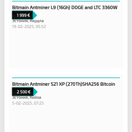
Bitmain Antminer L9 (16Gh) DOGE and LTC 3360W
Asic Miner
1 999
Эстония,
Кярдла
19-02-2025, 05:52
Bitmain Antminer S21 XP (270Th)SHA256 Bitcoin
ASIC Miner
2 500
Эстония,
Кийза
5-02-2025, 07:25