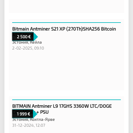
Bitmain Antminer S21 XP (270Th)SHA256 Bitcoin
ASIC Miner
2 500
Эстония,
Кейла
2-02-2025, 09:10
BITMAIN Antminer L9 17GHS 3360W LTC/DOGE
Coin Miner + PSU
1 999
Эстония,
Кохтла-Ярве
31-12-2024, 12:07