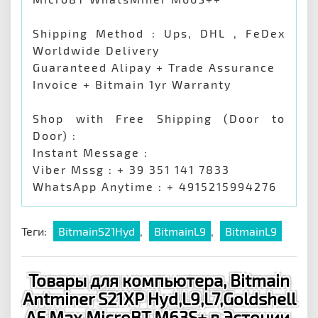
Shipping Method : Ups, DHL , FeDex
Worldwide Delivery
Guaranteed Alipay + Trade Assurance
Invoice + Bitmain 1yr Warranty
Shop with Free Shipping (Door to
Door) :
Instant Message :
Viber Mssg : + 39 351 141 7833
WhatsApp Anytime : + 4915215994276
Теги:
BitmainS21Hyd
,
BitmainL9
,
BitmainL9
Товары для компьютера, Bitmain
Antminer S21XP Hyd,L9,L7,Goldshell
AE Max,MicroBT M63S+ в Эстонии,