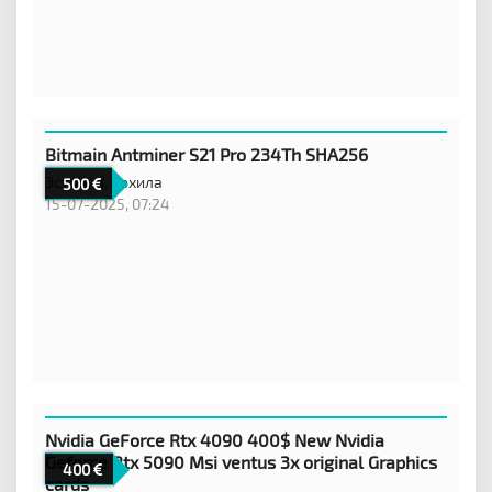
Bitmain Antminer S21 Pro 234Th SHA256
Эстония,
Кохила
500
15-07-2025, 07:24
Nvidia GeForce Rtx 4090 400$ New Nvidia
Geforce Rtx 5090 Msi ventus 3x original Graphics
400
cards