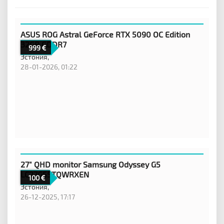
ASUS ROG Astral GeForce RTX 5090 OC Edition
32GB GDDR7
999
Эстония,
28-01-2026, 01:22
27" QHD monitor Samsung Odyssey G5
LC27G55TQWRXEN
100
Эстония,
26-12-2025, 17:17