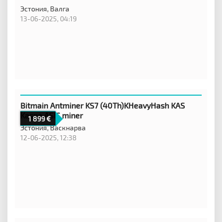
Эстония,
Валга
13-06-2025, 04:19
Bitmain Antminer KS7 (40Th)KHeavyHash KAS
Kaspa ASIC miner
1 899
Эстония,
Васкнарва
12-06-2025, 12:38