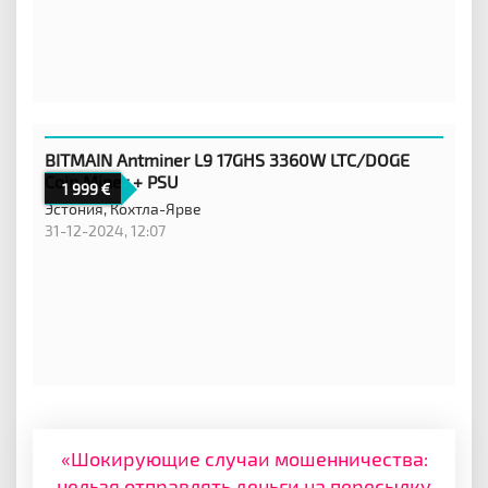
BITMAIN Antminer L9 17GHS 3360W LTC/DOGE
Coin Miner + PSU
1 999
Эстония,
Кохтла-Ярве
31-12-2024, 12:07
«Шокирующие случаи мошенничества:
нельзя отправлять деньги на пересылку