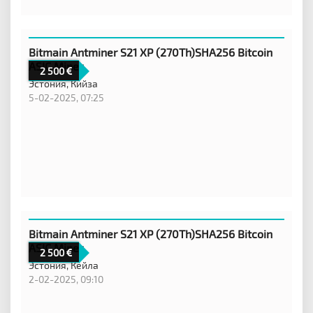
Bitmain Antminer S21 XP (270Th)SHA256 Bitcoin
ASIC Miner
2 500
Эстония,
Кийза
5-02-2025, 07:25
Bitmain Antminer S21 XP (270Th)SHA256 Bitcoin
ASIC Miner
2 500
Эстония,
Кейла
2-02-2025, 09:10