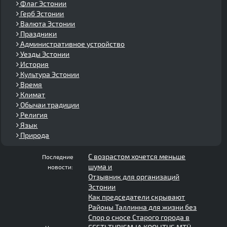
Флаг Эстонии
Герб Эстонии
Валюта Эстонии
Праздники
Административное устройство
Уезды Эстонии
История
Культура Эстонии
Время
Климат
Обычаи традиции
Религия
Язык
Природа
С возрастом хочется меньше
Последние
шума и
новости:
Отзывник для организаций
Эстонии
Как председатели скрывают
Районы Таллинна для жизни без
Спор о сносе Старого города в