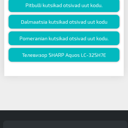
Pitbulli kutsikad otsivad uut kodu.
Dalmaatsia kutsikad otsivad uut kodu
Pomeranian kutsikad otsivad uut kodu.
Телевизор SHARP Aquos LC-32SH7E