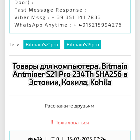
Door) :
Fast Message Response :
Viber Mssg : + 39 351 141 7833
WhatsApp Anytime : + 4915215994276
Теги:
BitmainS21pro
,
BitmainS19pro
Товары для компьютера, Bitmain
Antminer S21 Pro 234Th SHA256 в
Эстонии, Кохила, Kohila
Расскажите друзьям:
Пожаловаться
494
0
15-07-2025, 07:24