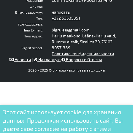
EESTI TURISM JA KOOLITUS MTÜ
Название
фирмы:
написать
В техподдержку:
+372 53535351
Тел.
техподдержки:
bigru.ee@gmail.com
Наш E-mail:
Harju maakond, Lääne-Harju vald,
Наш адрес:
Rummu alevik, Sireli tn 20, 76102
80571389
Registrikood:
Политика конфиденциальности
Новости
|
На главную
Вопросы и Ответы
2020 - 2025 © bigru.ee - все права защищены
Этот сайт использует cookie для хранения
данных. Продолжая использовать сайт, Вы
даете свое согласие на работу с этими