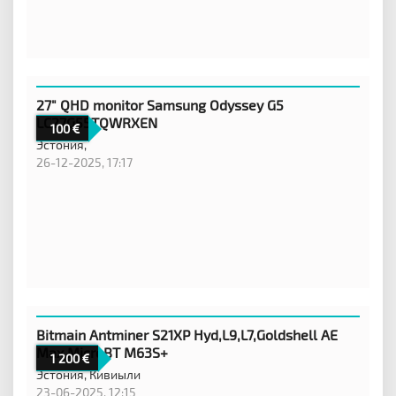
27" QHD monitor Samsung Odyssey G5
LC27G55TQWRXEN
100
Эстония,
26-12-2025, 17:17
Bitmain Antminer S21XP Hyd,L9,L7,Goldshell AE
Max,MicroBT M63S+
1 200
Эстония,
Кивиыли
23-06-2025, 12:15