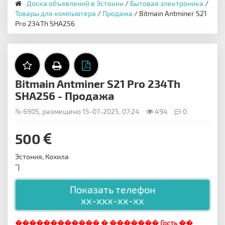
Доска объявлений в Эстонии
/
Бытовая электроника
/
Товары для компьютера
/
Продажа
/ Bitmain Antminer S21
Pro 234Th SHA256
Bitmain Antminer S21 Pro 234Th
SHA256 - Продажа
№ 6905, размещено 15-07-2025, 07:24
494
0
500
Эстония, Кохила
"}
Показать телефон
xx-xxx-xx-xx
������������ � ������� Гость ��