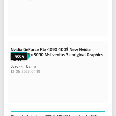
Nvidia GeForce Rtx 4090 400$ New Nvidia
Geforce Rtx 5090 Msi ventus 3x original Graphics
400
cards
Эстония,
Валга
13-06-2025, 04:19