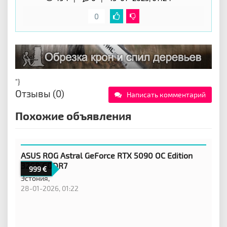
0
"}
Отзывы (0)
Написать комментарий
Похожие объявления
ASUS ROG Astral GeForce RTX 5090 OC Edition
32GB GDDR7
999
Эстония,
28-01-2026, 01:22